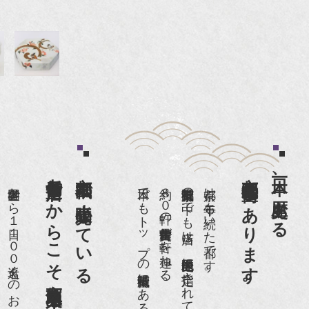
老舗骨董店だからこそ高価買取出来るのです。
京都祇園で小売販売している
京都祇園骨董街にあります。
日本一、歴史ある
世界各国から１日１００名近くのお客様がご来店頂いております。
日本でもトップの祇園骨董街にある老舗の骨董店です。
約８０軒の古美術骨董商が軒を連ねる、
京都祇園骨董街の中でも当店は、歴史的保全地区に指定されています。
京都は千年も続いた都です。