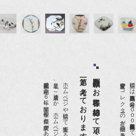
第一と考えております。
買取依頼のお客様に納得して頂くことを
京都祇園で昭和５６年に開業、長年の信頼と実績があります。
是非、ご来店頂くか、ホームページをご覧下さい。
愛好家やコレクターの方が品物の入荷をお待ちです。
店頭には買取商品を常時２０００点以上展示販売しており、