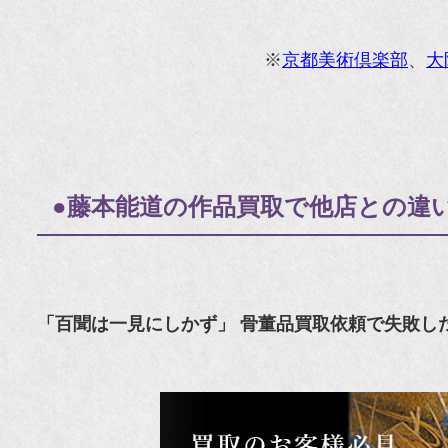
※
京都美術倶楽部
、
大
●藤本能道の作品買取で他店との違
「百聞は一見にしかず」 骨董品買取依頼で失敗し