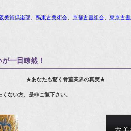
阪美術倶楽部
、
鴨東古美術会
、
京都古書組合
、
東京古書
いが一目瞭然！
★あなたも驚く骨董業界の真実★
たくない方、是非ご覧下さい。