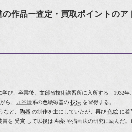
道の作品ー査定・買取ポイントのア
学び、卒業後、文部省技術講習所に入所する。1932年
がら、
九谷焼
系の色絵磁器の
技法
を習得する。
うなど、
陶器
の制作を主にしていたが、再び
色絵
に着手
芸賞を
受賞
して以後は
釉薬
や描画法の研究に励んだ。1