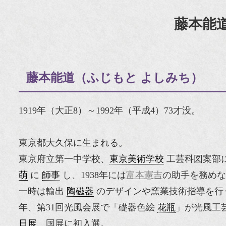
藤本能
藤本能道（ふじもと よしみち）
1919年（大正8）～1992年（平成4）73才没。
東京都大久保に生まれる。
東京府立第一中学校、
東京美術学校
工芸科図案部に
萌
に
師事
し、1938年には
富本憲吉
の助手を務めな
一時は輸出
陶磁器
のデザインや窯業技術指導を行
年、第31回光風会展で「礎器色絵
花瓶
」が光風工
日展
、国展に初入選。