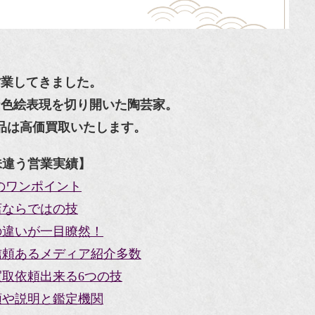
営業してきました。
な色絵表現を切り開いた陶芸家。
品は高価買取いたします。
味違う営業実績】
のワンポイント
店ならではの技
の違いが一目瞭然！
信頼あるメディア紹介多数
取依頼出来る6つの技
類や説明と鑑定機関