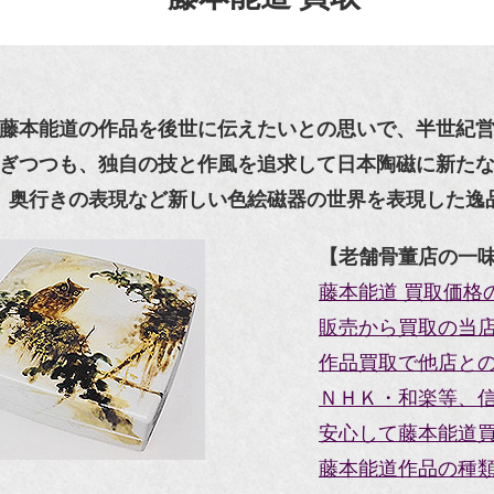
藤本能道の作品を後世に伝えたいとの思いで、半世紀
ぎつつも、独自の技と作風を追求して日本陶磁に新た
、奥行きの表現など新しい色絵磁器の世界を表現した逸
【老舗骨董店の一
藤本能道 買取価格
販売から買取の当
作品買取で他店と
ＮＨＫ・和楽等、
安心して藤本能道買
藤本能道作品の種