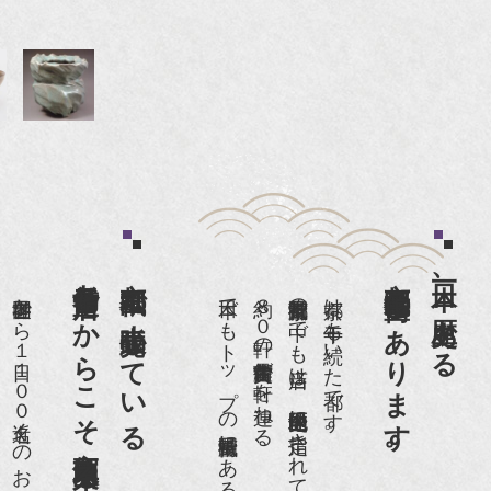
老舗骨董店だからこそ高価買取出来るのです。
京都祇園で小売販売している
京都祇園骨董街にあります。
日本一、歴史ある
世界各国から１日１００名近くのお客様がご来店頂いております。
日本でもトップの祇園骨董街にある老舗の骨董店です。
約８０軒の古美術骨董商が軒を連ねる、
京都祇園骨董街の中でも当店は、歴史的保全地区に指定されています。
京都は千年も続いた都です。