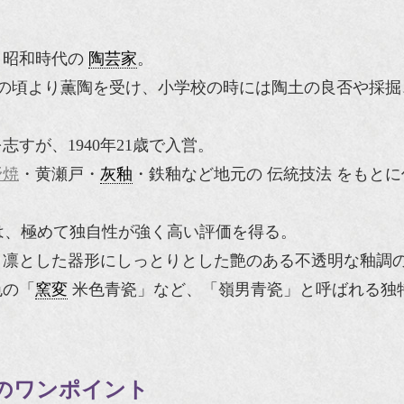
、昭和時代の
陶芸家
。
の頃より薫陶を受け、小学校の時には陶土の良否や採掘
すが、1940年21歳で入営。
野焼
・黄瀬戸・
灰釉
・鉄釉など地元の 伝統技法 をもと
は、極めて独自性が強く高い評価を得る。
く凛とした器形にしっとりとした艶のある不透明な釉調
色の「
窯変
米色青瓷」など、「嶺男青瓷」と呼ばれる独
のワンポイント