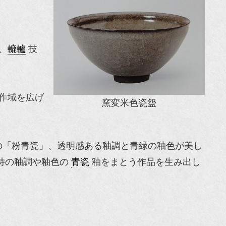
、
轆轤
技
に作域を広げ
窯変米色瓷盌
の「粉青瓷」、透明感ある釉調と青緑の釉色が美し
特の釉調や釉色の
青瓷
釉をまとう作品を生み出し