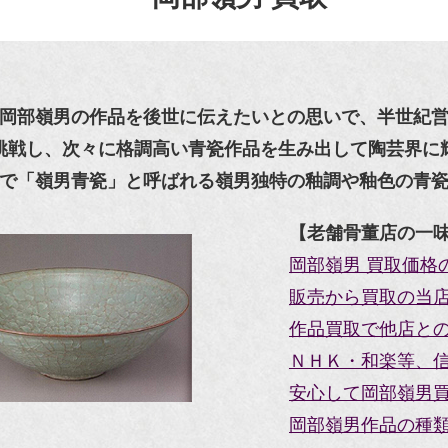
岡部嶺男の作品を後世に伝えたいとの思いで、半世紀
挑戦し、次々に格調高い青瓷作品を生み出して陶芸界に
で「嶺男青瓷」と呼ばれる嶺男独特の釉調や釉色の青
【老舗骨董店の一
岡部嶺男 買取価格
販売から買取の当
作品買取で他店と
ＮＨＫ・和楽等、
安心して岡部嶺男買
岡部嶺男作品の種