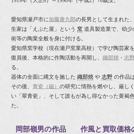
1919年（大正8）～1990年（平成2）70歳没。
愛知県瀬戸市に
加藤唐九郎
の長男として生まれた
生家は「えぶた屋」という
窯
道具製造業で、幼少
術等の陶業全般を身に付ける。
愛知県窯学校（現在瀬戸窯業高校）で学び陶芸家を志
復員後、本格的に作陶活動を再開し、
織部焼
・
志
る。
器体の全面に縄文を施した
織部焼
や
志野
の作品
その後、
青瓷（磁）
の研究に情熱を燃やし、厳し
い「翠青瓷」、そして誰もが為し得なかった黄褐
た。
岡部嶺男の作品 作風と買取価格