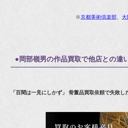
※
京都美術倶楽部
、
大
●岡部嶺男の作品買取で他店との違
「百聞は一見にしかず」 骨董品買取依頼で失敗し