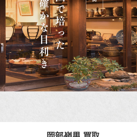
岡部嶺男 買取