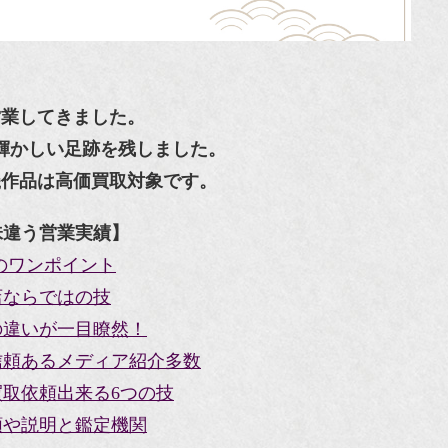
営業してきました。
輝かしい足跡を残しました。
瓷作品は高価買取対象です。
味違う営業実績】
のワンポイント
店ならではの技
の違いが一目瞭然！
信頼あるメディア紹介多数
取依頼出来る6つの技
類や説明と鑑定機関