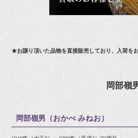
★お譲り頂いた品物を直接販売しており、入荷を
岡部嶺
岡部嶺男（おかべ みねお）