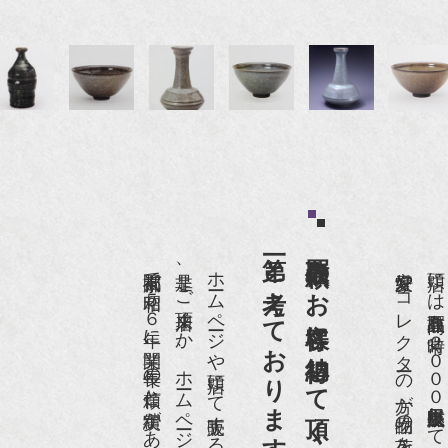
第一と考えております。
買取依頼のお客様に納得して頂くことを
京都祇園で昭和５６年に開業、長年の信頼と実績があります。
是非、ご来店頂くか、ホームページをご覧下さい。
愛好家やコレクターの方が品物の入荷をお待ちです。
店頭には買取商品を常時２０００点以上展示販売しており、