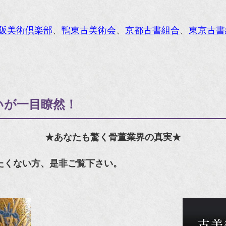
阪美術倶楽部
、
鴨東古美術会
、
京都古書組合
、
東京古書
いが一目瞭然！
★あなたも驚く骨董業界の真実★
たくない方、是非ご覧下さい。