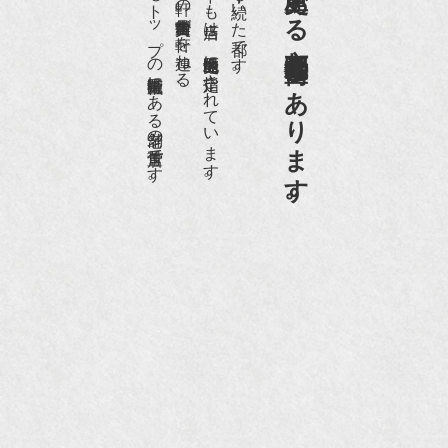
日本でもトップの祇園骨董街にある老舗の骨董店です。
約８０軒の古美術骨董商が軒を連ねる、
京都祇園骨董街の中でも当店は、歴史的保全地区に指定されています。
京都は千年も続いた都です。
京都祇園骨董街にあります。