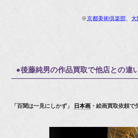
※
京都美術倶楽部
、
大
●後藤純男の作品買取で他店との違
「百聞は一見にしかず」
日本画
・絵画買取依頼で