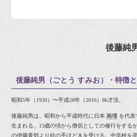
後藤純
後藤純男（ごとう すみお）・特徴
昭和5年（1930）〜平成28年（2016）86才没。
後藤純男は、昭和から平成時代に日本
画壇
を代表
生まれる。13歳の頃から僧侶としての修行をする
の伊藤青郊より絵の手ほどきを受ける。中学校を卒