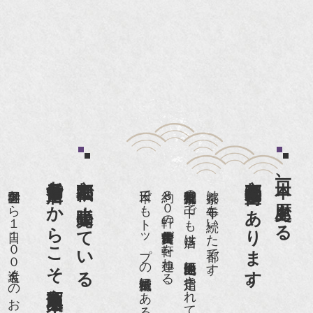
老舗骨董店だからこそ高価買取出来るのです。
京都祇園で小売販売している
京都祇園骨董街にあります。
日本一、歴史ある
世界各国から１日１００名近くのお客様がご来店頂いております。
日本でもトップの祇園骨董街にある老舗の骨董店です。
約８０軒の古美術骨董商が軒を連ねる、
京都祇園骨董街の中でも当店は、歴史的保全地区に指定されています。
京都は千年も続いた都です。