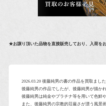
★お譲り頂いた品物を直接販売しており、入荷を
2026.03.20 後藤純男の書の作品を買取まし
後藤純男の作品でしたが、後藤純男が描か
後藤純男は純金やプラチナ等を用いて色鮮
また、後藤純男の宗教的荘厳さが漂う風景