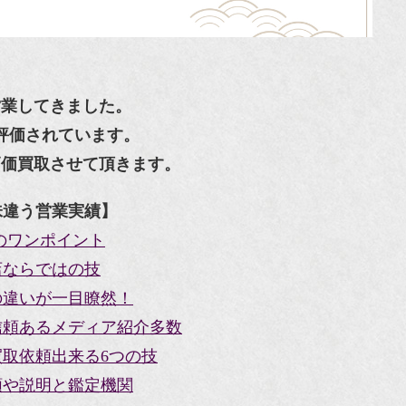
営業してきました。
評価されています。
高価買取させて頂きます。
味違う営業実績】
のワンポイント
店ならではの技
の違いが一目瞭然！
信頼あるメディア紹介多数
取依頼出来る6つの技
類や説明と鑑定機関