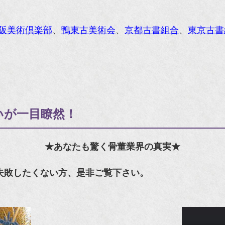
阪美術倶楽部
、
鴨東古美術会
、
京都古書組合
、
東京古書
いが一目瞭然！
★あなたも驚く骨董業界の真実★
失敗したくない方、是非ご覧下さい。