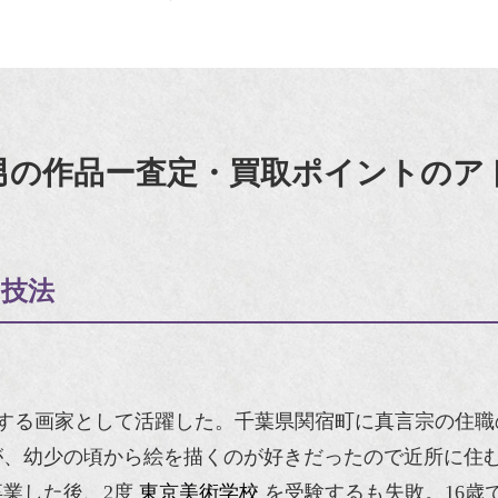
男の作品ー査定・買取ポイントのア
と技法
する画家として活躍した。千葉県関宿町に真言宗の住職
が、幼少の頃から絵を描くのが好きだったので近所に住
業した後、2度
東京美術学校
を受験するも失敗。16歳