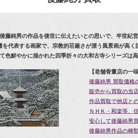
後藤純男の作品を後世に伝えたいとの思いで、半世紀
壇を代表する画家で、宗教的荘厳さが漂う風景画が高く
て色鮮やかに描かれた四季折々の大和古寺シリーズは
【老舗骨董店の一
後藤純男 買取価格
販売から買取の当
作品買取で他店と
ＮＨＫ・和楽等、
安心して後藤純男買
後藤純男作品の種