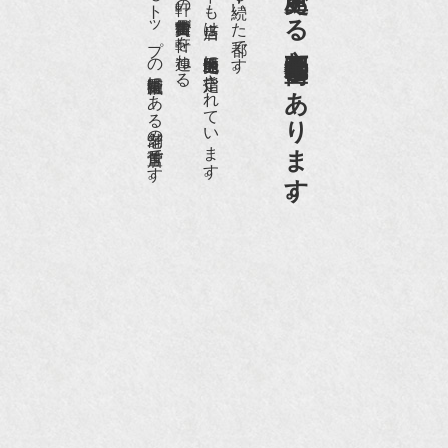
日本でもトップの祇園骨董街にある老舗の骨董店です。
約８０軒の古美術骨董商が軒を連ねる、
京都祇園骨董街の中でも当店は、歴史的保全地区に指定されています。
京都は千年も続いた都です。
京都祇園骨董街にあります。