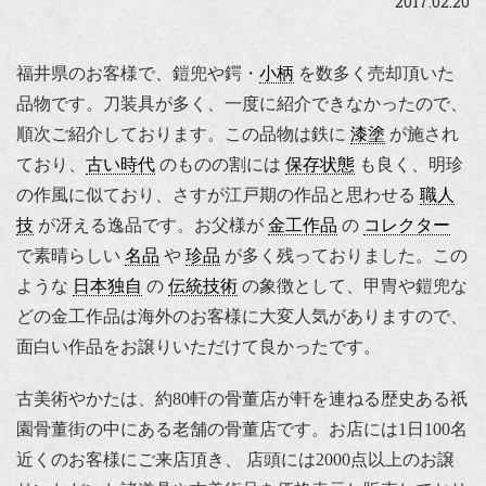
2017.02.20
福井県のお客様で、鎧兜や鍔・
小柄
を数多く売却頂いた
品物です。刀装具が多く、一度に紹介できなかったので、
順次ご紹介しております。この品物は鉄に
漆塗
が施され
ており、
古い時代
のものの割には
保存状態
も良く、明珍
の作風に似ており、さすが江戸期の作品と思わせる
職人
技
が冴える逸品です。お父様が
金工作品
の
コレクター
で素晴らしい
名品
や
珍品
が多く残っておりました。この
ような
日本独自
の
伝統技術
の象徴として、甲冑や鎧兜な
どの金工作品は海外のお客様に大変人気がありますので、
面白い作品をお譲りいただけて良かったです。
古美術やかたは、約80軒の骨董店が軒を連ねる歴史ある祇
園骨董街の中にある老舗の骨董店です。お店には1日100名
近くのお客様にご来店頂き、 店頭には2000点以上のお譲