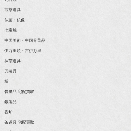
煎茶道具
仏画・仏像
七宝焼
中国美術・中国骨董品
伊万里焼・古伊万里
抹茶道具
刀装具
櫛
骨董品 宅配買取
銀製品
香炉
茶道具 宅配買取