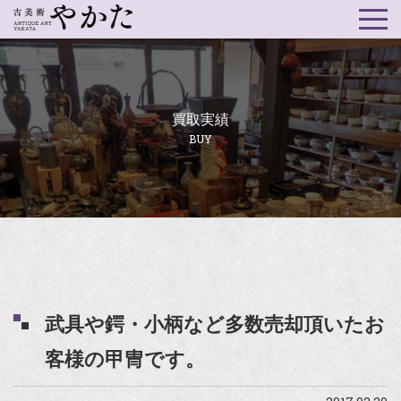
買取実績
BUY
武具や鍔・小柄など多数売却頂いたお
客様の甲冑です。