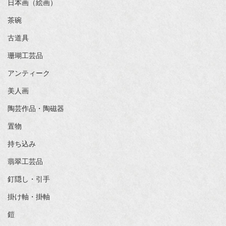
日本画（絵画）
茶碗
古道具
珊瑚工芸品
アンティーク
美人画
陶芸作品・陶磁器
置物
持ち込み
翡翠工芸品
釘隠し・引手
掛け軸・掛軸
鎧