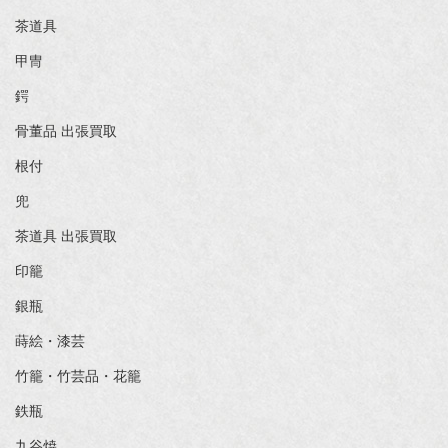
茶道具
甲冑
鍔
骨董品 出張買取
根付
兜
茶道具 出張買取
印籠
銀瓶
蒔絵・漆芸
竹籠・竹芸品・花籠
鉄瓶
九谷焼