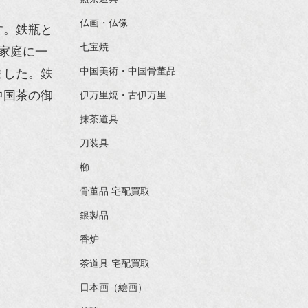
仏画・仏像
す。鉄瓶と
七宝焼
家庭に一
中国美術・中国骨董品
ました。鉄
中国茶の御
伊万里焼・古伊万里
抹茶道具
刀装具
櫛
骨董品 宅配買取
銀製品
香炉
茶道具 宅配買取
日本画（絵画）