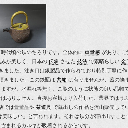
正時代頃の鉄のちろりです。全体的に
重量感
があり、ご
丸みが美しく、日本の
伝承
させた
技法
で素晴らしい
金
きました。注ぎ口は銀製品で作られており特別丁寧に作
頂きました。この鉄瓶は
共箱
は有りませんが、蓋の摘
りますが、水漏れ等無く、ご覧のように状態の良い品物
ではありません。直接お客様より入荷した、業界では
う
店では
骨董品
や
茶道具
で蔵出しの作品を沢山販売して
は美味しい」と言われます。それは鉄分が溶け出すこと
に含まれるカルキが吸着されるからです。