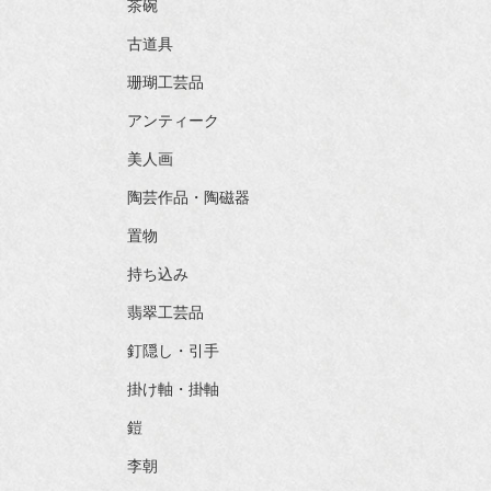
茶碗
古道具
珊瑚工芸品
アンティーク
美人画
陶芸作品・陶磁器
置物
持ち込み
翡翠工芸品
釘隠し・引手
掛け軸・掛軸
鎧
李朝