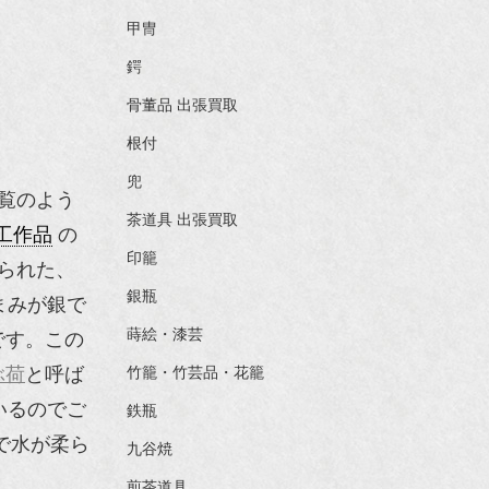
甲冑
鍔
骨董品 出張買取
根付
兜
覧のよう
茶道具 出張買取
工作品
の
印籠
られた、
銀瓶
まみが銀で
蒔絵・漆芸
です。この
ぶ荷
と呼ば
竹籠・竹芸品・花籠
いるのでご
鉄瓶
で水が柔ら
九谷焼
煎茶道具