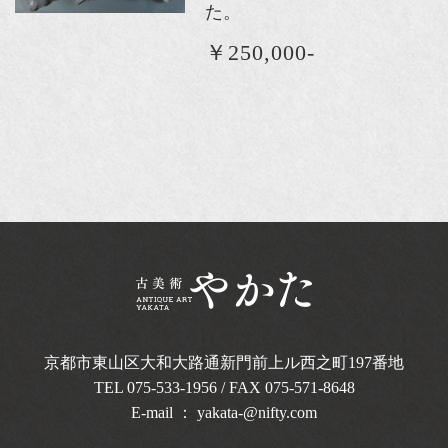
た。
￥250,000-
京都市東山区大和大路通新門前上ル西之町
197番地
TEL
075-533-1956
/ FAX 075-571-8648
E-mail ：
yakata-@nifty.com