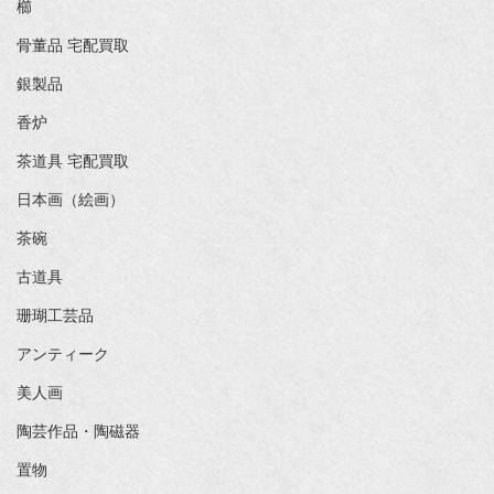
櫛
骨董品 宅配買取
銀製品
香炉
茶道具 宅配買取
日本画（絵画）
茶碗
古道具
珊瑚工芸品
アンティーク
美人画
陶芸作品・陶磁器
置物