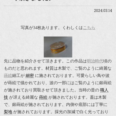
2024.03.14
写真が34枚あります。くわしくは
こちら
先に品物を紹介させて頂きます。この作品は
明治時代
頃の
ものだと思われます。材質は木製で、ご覧のように綺麗な
蒔絵
細工が
細密
に施されております。可愛らしい鳥や波
が蒔絵で描かれており、波の一部にはご覧のように銀蒔絵
が施されており買取させて頂きました。当時の昔の
職人
技
が冴える綺麗な
蒔絵
が施されております。蓋は木製
で、銀蒔絵が施されております。内側や底部には丁寧に
梨地
が施されております。採光の加減で白く光っており