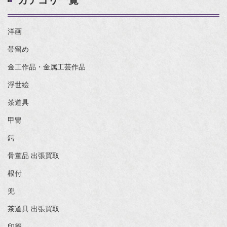
洋画
帯留め
金工作品・金属工芸作品
浮世絵
茶道具
甲冑
鍔
骨董品 出張買取
根付
兜
茶道具 出張買取
印籠