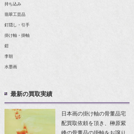
持ち込み
翡翠工芸品
釘隠し・引手
掛け軸・掛軸
鎧
李朝
水墨画
最新の買取実績
日本画の掛け軸の骨董品宅
配買取依頼を頂き、榊原紫
峰の骨董品の掛軸をお譲り