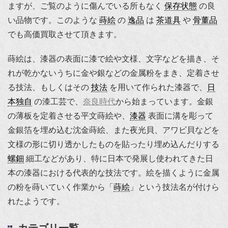
ますが、ご覧のように傷んでいる所もなく
保存状態
の良
い品物です。このような
蒔絵
の
逸品
は
茶道具
や
骨董品
でも高価買取させて頂きます。
蒔絵は、漆器の表面に漆で絵や文様、文字などを描き、そ
れが乾かないうちに金や銀などの金属粉をまき、定着させ
る技法、もしくはその
技法
を用いて作られた漆器で、
日
本独自
の漆工芸で、
奈良時代
から始まっています。金銀
の薄板を定着させる平文蒔絵や、
漆器
表面に溝を彫って
金銀箔を埋め込む沈金蒔絵、また夜光貝、アワビ貝などを
文様の形に切り透かしたものを貼ったり埋め込んだりする
螺鈿
細工などがあり、特に日本で発展し使われてきた日
本の漆器における代表的な技法です。絵を描くように金属
の粉を蒔いていく作業から「
蒔絵
」という技法名が付けら
れたようです。
カテゴリ一覧