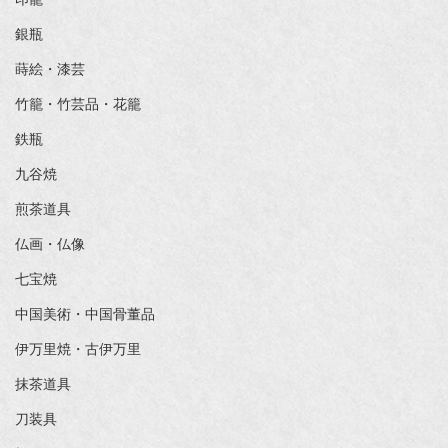
銀瓶
蒔絵・漆芸
竹籠・竹芸品・花籠
鉄瓶
九谷焼
煎茶道具
仏画・仏像
七宝焼
中国美術・中国骨董品
伊万里焼・古伊万里
抹茶道具
刀装具