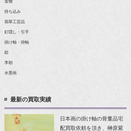
置物
持ち込み
翡翠工芸品
釘隠し・引手
掛け軸・掛軸
鎧
李朝
水墨画
最新の買取実績
日本画の掛け軸の骨董品宅
配買取依頼を頂き、榊原紫