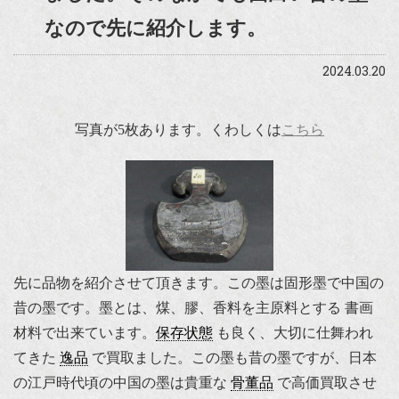
なので先に紹介します。
2024.03.20
写真が5枚あります。くわしくは
こちら
先に品物を紹介させて頂きます。この墨は固形墨で中国の
昔の墨です。墨とは、煤、膠、香料を主原料とする 書画
材料で出来ています。
保存状態
も良く、大切に仕舞われ
てきた
逸品
で買取ました。この墨も昔の墨ですが、日本
の江戸時代頃の中国の墨は貴重な
骨董品
で高価買取させ