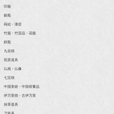
印籠
銀瓶
蒔絵・漆芸
竹籠・竹芸品・花籠
鉄瓶
九谷焼
煎茶道具
仏画・仏像
七宝焼
中国美術・中国骨董品
伊万里焼・古伊万里
抹茶道具
刀装具