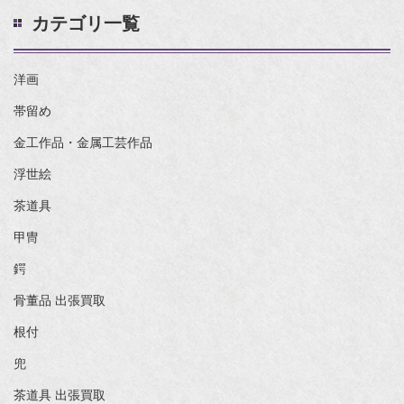
カテゴリ一覧
洋画
帯留め
金工作品・金属工芸作品
浮世絵
茶道具
甲冑
鍔
骨董品 出張買取
根付
兜
茶道具 出張買取