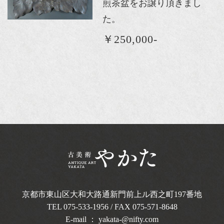
煎茶盆をお譲り頂きまし
た。
￥250,000-
京都市東山区大和大路通新門前上ル西之町
197番地
TEL
075-533-1956
/ FAX 075-571-8648
E-mail ：
yakata-@nifty.com