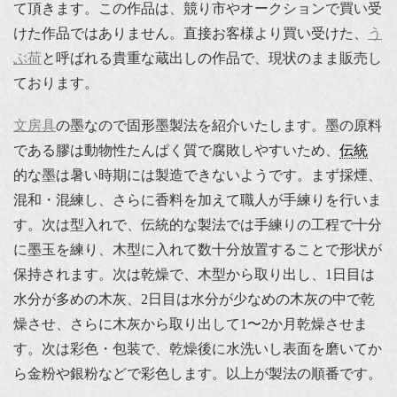
て頂きます。この作品は、競り市やオークションで買い受
けた作品ではありません。直接お客様より買い受けた、
う
ぶ荷
と呼ばれる貴重な蔵出しの作品で、現状のまま販売し
ております。
文房具
の墨なので固形墨製法を紹介いたします。墨の原料
である膠は動物性たんぱく質で腐敗しやすいため、
伝統
的な墨は暑い時期には製造できないようです。まず採煙、
混和・混練し、さらに香料を加えて職人が手練りを行いま
す。次は型入れで、伝統的な製法では手練りの工程で十分
に墨玉を練り、木型に入れて数十分放置することで形状が
保持されます。次は乾燥で、木型から取り出し、1日目は
水分が多めの木灰、2日目は水分が少なめの木灰の中で乾
燥させ、さらに木灰から取り出して1〜2か月乾燥させま
す。次は彩色・包装で、乾燥後に水洗いし表面を磨いてか
ら金粉や銀粉などで彩色します。以上が製法の順番です。