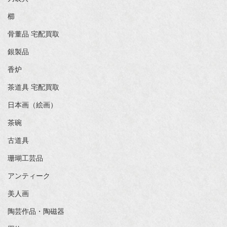
櫛
骨董品 宅配買取
銀製品
香炉
茶道具 宅配買取
日本画（絵画）
茶碗
古道具
珊瑚工芸品
アンティーク
美人画
陶芸作品・陶磁器