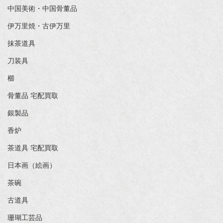
中国美術・中国骨董品
伊万里焼・古伊万里
抹茶道具
刀装具
櫛
骨董品 宅配買取
銀製品
香炉
茶道具 宅配買取
日本画（絵画）
茶碗
古道具
珊瑚工芸品