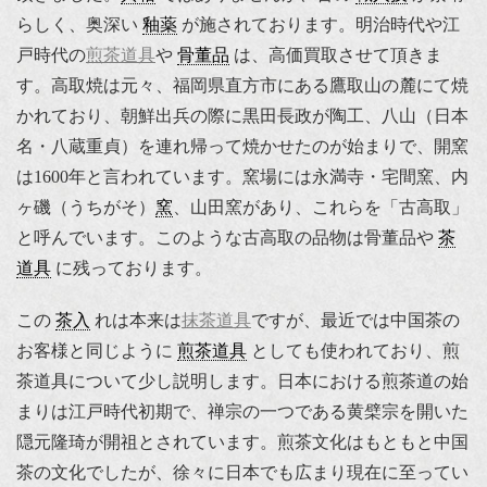
らしく、奥深い
釉薬
が施されております。明治時代や江
戸時代の
煎茶道具
や
骨董品
は、高価買取させて頂きま
す。高取焼は元々、福岡県直方市にある鷹取山の麓にて焼
かれており、朝鮮出兵の際に黒田長政が陶工、八山（日本
名・八蔵重貞）を連れ帰って焼かせたのが始まりで、開窯
は1600年と言われています。窯場には永満寺・宅間窯、内
ヶ磯（うちがそ）
窯
、山田窯があり、これらを「古高取」
と呼んでいます。このような古高取の品物は骨董品や
茶
道具
に残っております。
この
茶入
れは本来は
抹茶道具
ですが、最近では中国茶の
お客様と同じように
煎茶道具
としても使われており、煎
茶道具について少し説明します。日本における煎茶道の始
まりは江戸時代初期で、禅宗の一つである黄檗宗を開いた
隠元隆琦が開祖とされています。煎茶文化はもともと中国
茶の文化でしたが、徐々に日本でも広まり現在に至ってい