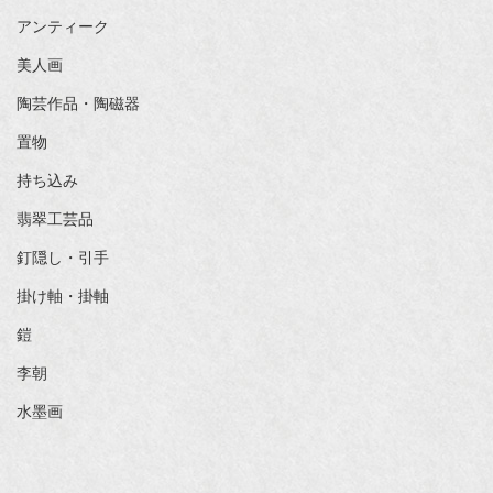
アンティーク
美人画
陶芸作品・陶磁器
置物
持ち込み
翡翠工芸品
釘隠し・引手
掛け軸・掛軸
鎧
李朝
水墨画