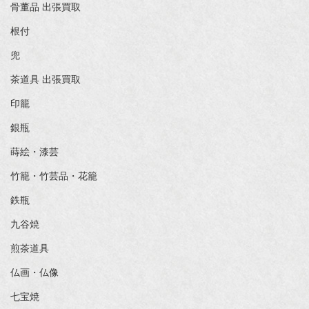
骨董品 出張買取
根付
兜
茶道具 出張買取
印籠
銀瓶
蒔絵・漆芸
竹籠・竹芸品・花籠
鉄瓶
九谷焼
煎茶道具
仏画・仏像
七宝焼