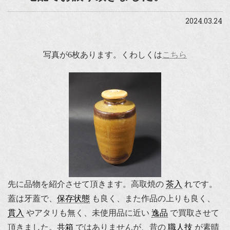
2024.03.24
写真が6枚あります。くわしくは
こちら
先に品物を紹介させて頂きます。高取焼の
茶入
れです。
蓋は牙蓋で、
保存状態
も良く、また作品の上りも良く、
貫入
やアタリも無く、未使用品に近い
逸品
で買取させて
頂きました。
共箱
ではありませんが、昔の
職人技
が素晴