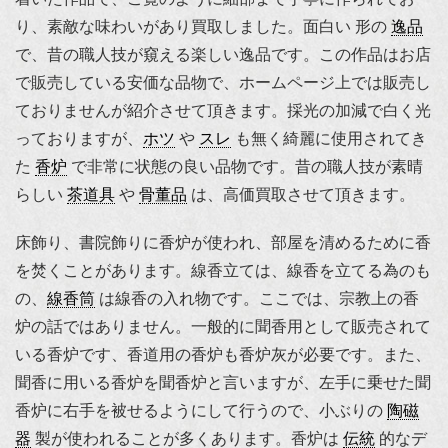
り、素敵な味わいがあり買取しました。面白い 形の
逸品
で、昔の職人技が窺える楽しい逸品です。この作品はお店
で販売している安価な品物で、ホームページ上では販売し
ておりませんが紹介させて頂きます。採光の加減で白く光
っておりますが、
ホツ
や
スレ
も無く綺麗に使用されてき
た
香炉
で非常に状態の良い品物です。昔の職人技が素晴
らしい
茶道具
や
骨董品
は、高価買取させて頂きます。
床飾り、書院飾りに香炉が使われ、部屋を清めるために香
を焚くことがあります。線香立ては、線香を立てる為のも
の、
線香筒
は線香の入れ物です。ここでは、宗教上の香
炉の話ではありません。一般的に聞香用として販売されて
いる香炉です、香道用の香炉も香炉灰が必要です。また、
聞香に用いる香炉を聞香炉と言いますが、左手に乗せた聞
香炉に右手を被せるようにして行うので、小ぶりの
陶磁
器
製が使われることが多くあります。香炉は
伝統
的なデ