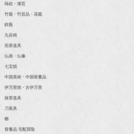
蒔絵・漆芸
竹籠・竹芸品・花籠
鉄瓶
九谷焼
煎茶道具
仏画・仏像
七宝焼
中国美術・中国骨董品
伊万里焼・古伊万里
抹茶道具
刀装具
櫛
骨董品 宅配買取