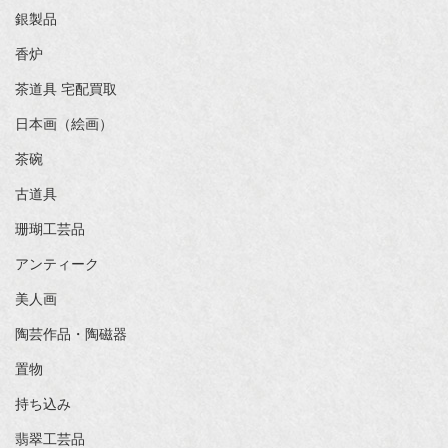
銀製品
香炉
茶道具 宅配買取
日本画（絵画）
茶碗
古道具
珊瑚工芸品
アンティーク
美人画
陶芸作品・陶磁器
置物
持ち込み
翡翠工芸品