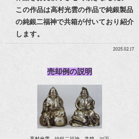
この作品は高村光雲の作品で純銀製品
の純銀二福神で共箱が付いており紹介
します。
2025.02.17
売却例の説明
高村光雲
純銀二福神
共箱
30万