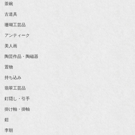
茶碗
古道具
珊瑚工芸品
アンティーク
美人画
陶芸作品・陶磁器
置物
持ち込み
翡翠工芸品
釘隠し・引手
掛け軸・掛軸
鎧
李朝