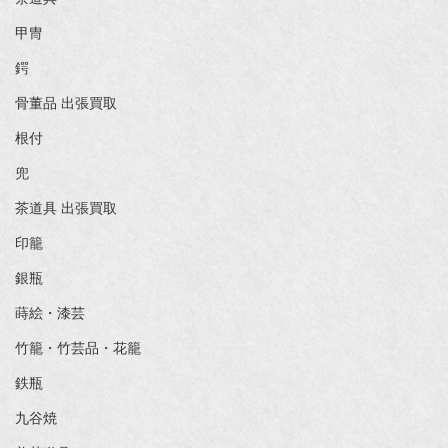
甲冑
鍔
骨董品 出張買取
根付
兜
茶道具 出張買取
印籠
銀瓶
蒔絵・漆芸
竹籠・竹芸品・花籠
鉄瓶
九谷焼