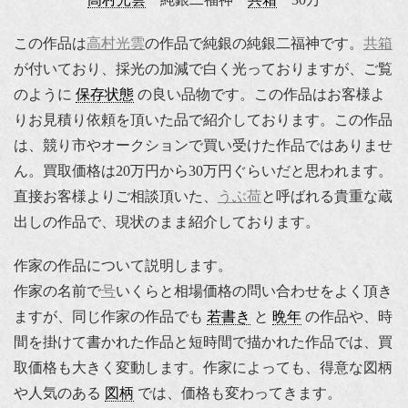
この作品は
高村光雲
の作品で純銀の純銀二福神です。
共箱
が付いており、採光の加減で白く光っておりますが、ご覧
のように
保存状態
の良い品物です。この作品はお客様よ
りお見積り依頼を頂いた品で紹介しております。この作品
は、競り市やオークションで買い受けた作品ではありませ
ん。買取価格は20万円から30万円ぐらいだと思われます。
直接お客様よりご相談頂いた、
うぶ荷
と呼ばれる貴重な蔵
出しの作品で、現状のまま紹介しております。
作家の作品について説明します。
作家の名前で
号
いくらと相場価格の問い合わせをよく頂き
ますが、同じ作家の作品でも
若書き
と
晩年
の作品や、時
間を掛けて書かれた作品と短時間で描かれた作品では、買
取価格も大きく変動します。作家によっても、得意な図柄
や人気のある
図柄
では、価格も変わってきます。