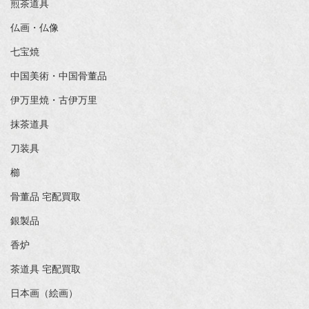
煎茶道具
仏画・仏像
七宝焼
中国美術・中国骨董品
伊万里焼・古伊万里
抹茶道具
刀装具
櫛
骨董品 宅配買取
銀製品
香炉
茶道具 宅配買取
日本画（絵画）