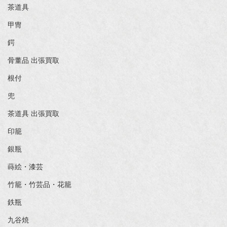
茶道具
甲冑
鍔
骨董品 出張買取
根付
兜
茶道具 出張買取
印籠
銀瓶
蒔絵・漆芸
竹籠・竹芸品・花籠
鉄瓶
九谷焼