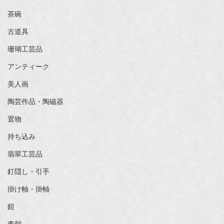
茶碗
古道具
珊瑚工芸品
アンティーク
美人画
陶芸作品・陶磁器
置物
持ち込み
翡翠工芸品
釘隠し・引手
掛け軸・掛軸
鎧