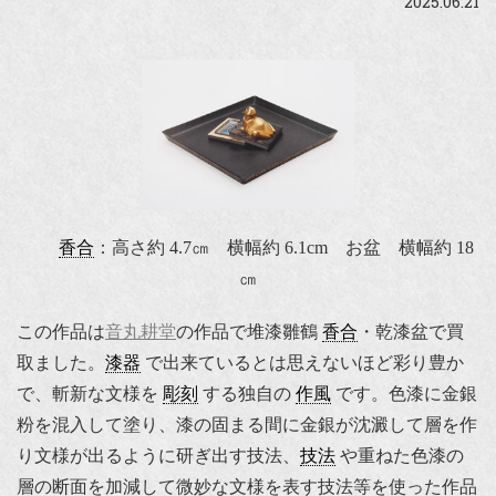
2025.06.21
香合
：高さ約 4.7㎝ 横幅約 6.1cm お盆 横幅約 18
㎝
この作品は
音丸耕堂
の作品で堆漆雛鶴
香合
・乾漆盆で買
取ました。
漆器
で出来ているとは思えないほど彩り豊か
で、斬新な文様を
彫刻
する独自の
作風
です。色漆に金銀
粉を混入して塗り、漆の固まる間に金銀が沈澱して層を作
り文様が出るように研ぎ出す技法、
技法
や重ねた色漆の
層の断面を加減して微妙な文様を表す技法等を使った作品