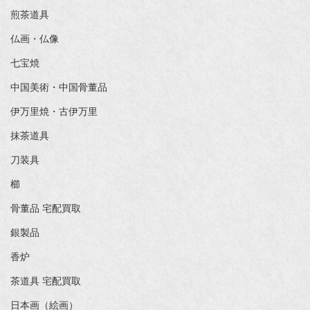
煎茶道具
仏画・仏像
七宝焼
中国美術・中国骨董品
伊万里焼・古伊万里
抹茶道具
刀装具
櫛
骨董品 宅配買取
銀製品
香炉
茶道具 宅配買取
日本画（絵画）