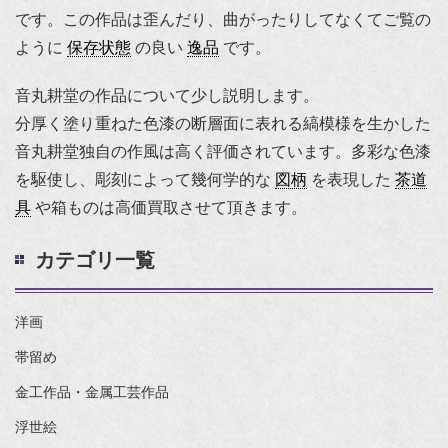
です。この作品は歪んだり、曲がったりしてなくてご覧の
ように
保存状態
の良い
逸品
です。
音丸耕堂の作品について少し説明します。
分厚く塗り重ねた色漆の断層面に表れる縞模様を生かした
音丸耕堂独自の作風は高く評価されています。多彩な色漆
を駆使し、彫刻によって幾何学的な
図柄
を表現した
茶道
具
や箱ものは高価買取させて頂きます。
カテゴリ一覧
洋画
帯留め
金工作品・金属工芸作品
浮世絵