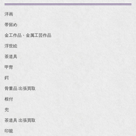
洋画
帯留め
金工作品・金属工芸作品
浮世絵
茶道具
甲冑
鍔
骨董品 出張買取
根付
兜
茶道具 出張買取
印籠