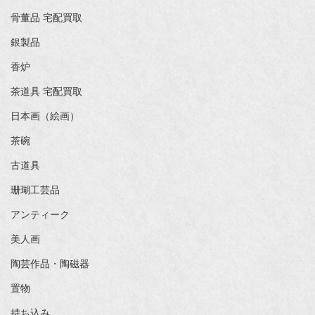
骨董品 宅配買取
銀製品
香炉
茶道具 宅配買取
日本画（絵画）
茶碗
古道具
珊瑚工芸品
アンティーク
美人画
陶芸作品・陶磁器
置物
持ち込み