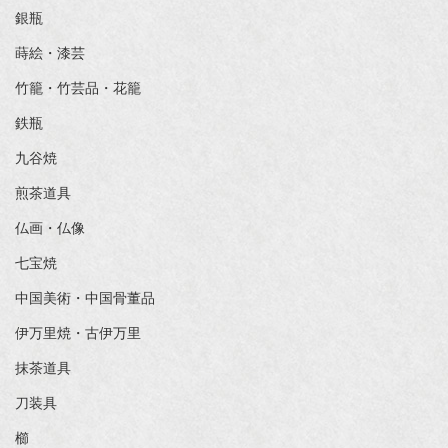
銀瓶
蒔絵・漆芸
竹籠・竹芸品・花籠
鉄瓶
九谷焼
煎茶道具
仏画・仏像
七宝焼
中国美術・中国骨董品
伊万里焼・古伊万里
抹茶道具
刀装具
櫛