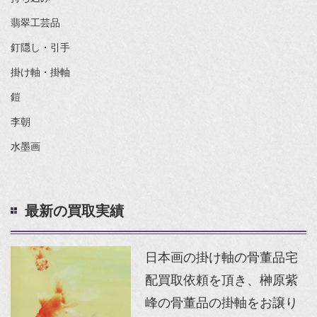
翡翠工芸品
釘隠し・引手
掛け軸・掛軸
鎧
李朝
水墨画
最新の買取実績
日本画の掛け軸の骨董品宅
配買取依頼を頂き、榊原紫
峰の骨董品の掛軸をお譲り