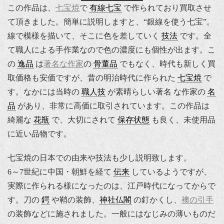
この作品は、
七宝焼
で
有線七宝
で作られており買取させ
て頂きました。簡単に説明しますと、“銀線を使う七宝”。
線で模様を描いて、そこに色を差していく
技法
です。全
て職人による手作業なので色の濃度にも個性が出ます。こ
の
逸品
は
著名な作家
の
骨董品
でもなく、時代も新しく買
取価格も安価ですが、昔の明治時代に作られた
七宝焼
で
す。なかには当時の
職人技
が素晴らしい著名 な作家の
名
品
があり、非常に高価に取引されています。この作品は
綺麗な
花瓶
で、大切にされて
保存状態
も良く、未使用品
に近い品物です。
七宝焼の日本での由来や技法も少し説明致します。
6～7世紀に中国・朝鮮を経て
伝来
しているようですが、
実際に作られる様になったのは、江戸時代になってからで
す。刀の
鍔
や鞘の装飾、
神社仏閣
の釘かくし、
襖の引手
の装飾などに施されました。一般にはなじみの薄いものだ