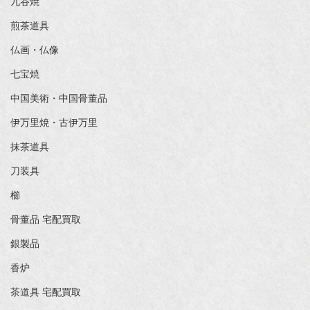
九谷焼
煎茶道具
仏画・仏像
七宝焼
中国美術・中国骨董品
伊万里焼・古伊万里
抹茶道具
刀装具
櫛
骨董品 宅配買取
銀製品
香炉
茶道具 宅配買取