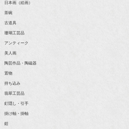
日本画（絵画）
茶碗
古道具
珊瑚工芸品
アンティーク
美人画
陶芸作品・陶磁器
置物
持ち込み
翡翠工芸品
釘隠し・引手
掛け軸・掛軸
鎧