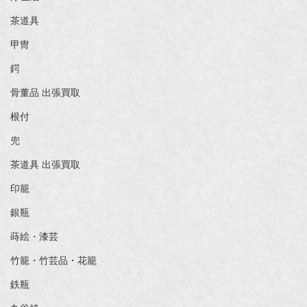
茶道具
甲冑
鍔
骨董品 出張買取
根付
兜
茶道具 出張買取
印籠
銀瓶
蒔絵・漆芸
竹籠・竹芸品・花籠
鉄瓶