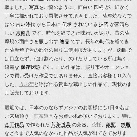
取ました。写真をご覧のように、面白い
図柄
が、細かく
丁寧に描かれており買取させて頂きました。薩摩焼ならで
はの
古い時代
から日本に
伝承
されている
技巧
が素晴ら
しい
茶道具
です。時代を経てきた味わいがあり、昔の薩
摩焼の面白さを醸し出す
逸品
です。長年の時代を経てき
た薩摩焼で蓋の部分の周りに使用痕がありますが、肉眼で
は目立たず、他は割れたり、欠けたりしている所は無く、
綺麗な
保存状態
です。この作品は、競り市やオークショ
ンで買い受けた作品ではありません。直接お客様より入荷
した、
うぶ荷
と呼ばれる貴重な蔵出しの作品で、現状のま
ま販売しております。
最近では、日本のみならずアジアのお客様にも1日30名は
ご来店頂き、
煎茶道具
をお買い求め頂いております。特に
金工作品
で作られた
煎茶道具
の茶壺、
茶托
、
銀瓶
、
鉄瓶
など今まで人気のなかった作品が人気が出てきておりま