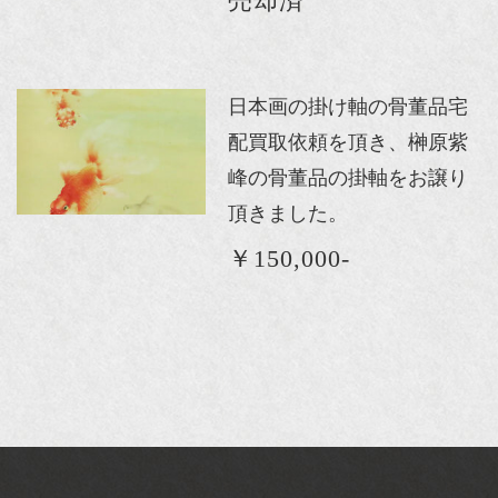
売却済
日本画の掛け軸の骨董品宅
配買取依頼を頂き、榊原紫
峰の骨董品の掛軸をお譲り
頂きました。
￥150,000-