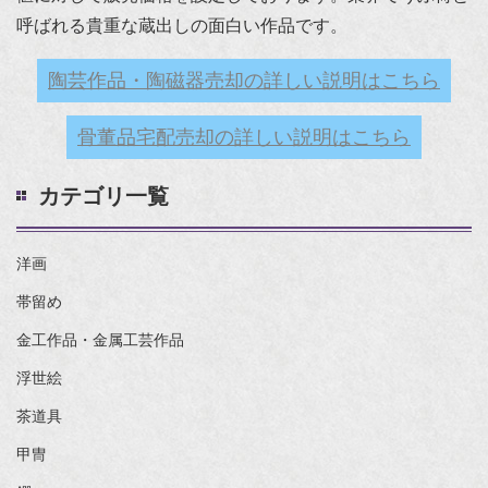
呼ばれる貴重な蔵出しの面白い作品です。
陶芸作品・陶磁器売却の詳しい説明はこちら
骨董品宅配売却の詳しい説明はこちら
カテゴリ一覧
洋画
帯留め
金工作品・金属工芸作品
浮世絵
茶道具
甲冑