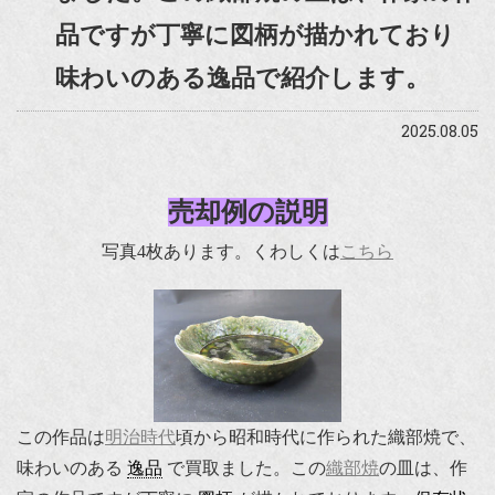
品ですが丁寧に図柄が描かれており
味わいのある逸品で紹介します。
2025.08.05
売却例の説明
写真4枚あります。くわしくは
こちら
この作品は
明治時代
頃から昭和時代に作られた織部焼で、
味わいのある
逸品
で買取ました。この
織部焼
の皿は、作