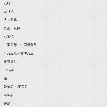
鉄瓶
九谷焼
煎茶道具
仏画・仏像
七宝焼
中国美術・中国骨董品
伊万里焼・古伊万里
抹茶道具
刀装具
櫛
骨董品 宅配買取
銀製品
香炉