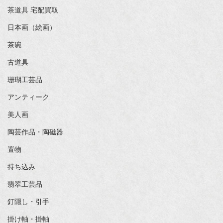
茶道具 宅配買取
日本画（絵画）
茶碗
古道具
珊瑚工芸品
アンティーク
美人画
陶芸作品・陶磁器
置物
持ち込み
翡翠工芸品
釘隠し・引手
掛け軸・掛軸