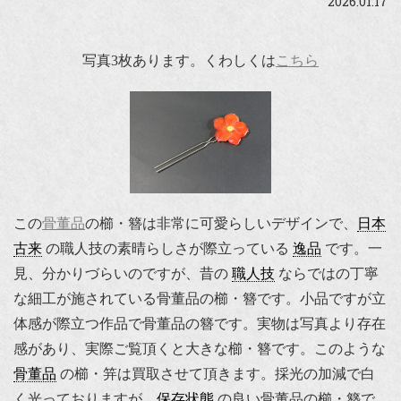
2026.01.17
写真3枚あります。くわしくは
こちら
この
骨董品
の櫛・簪は非常に可愛らしいデザインで、
日本
古来
の職人技の素晴らしさが際立っている
逸品
です。一
見、分かりづらいのですが、昔の
職人技
ならではの丁寧
な細工が施されている骨董品の櫛・簪です。小品ですが立
体感が際立つ作品で骨董品の簪です。実物は写真より存在
感があり、実際ご覧頂くと大きな櫛・簪です。このような
骨董品
の櫛・笄は買取させて頂きます。採光の加減で白
く光っておりますが、
保存状態
の良い骨董品の櫛・簪で