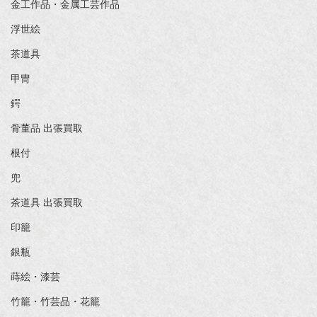
金工作品・金属工芸作品
浮世絵
茶道具
甲冑
鍔
骨董品 出張買取
根付
兜
茶道具 出張買取
印籠
銀瓶
蒔絵・漆芸
竹籠・竹芸品・花籠