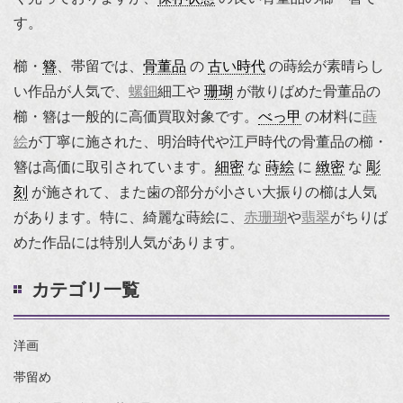
す。
櫛・
簪
、帯留では、
骨董品
の
古い時代
の蒔絵が素晴らし
い作品が人気で、
螺鈿
細工や
珊瑚
が散りばめた骨董品の
櫛・簪は一般的に高価買取対象です。
べっ甲
の材料に
蒔
絵
が丁寧に施された、明治時代や江戸時代の骨董品の櫛・
簪は高価に取引されています。
細密
な
蒔絵
に
緻密
な
彫
刻
が施されて、また歯の部分が小さい大振りの櫛は人気
があります。特に、綺麗な蒔絵に、
赤珊瑚
や
翡翠
がちりば
めた作品には特別人気があります。
カテゴリ一覧
洋画
帯留め