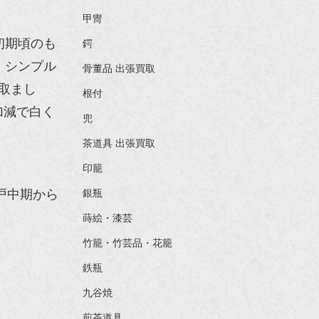
甲冑
初期頃のも
鍔
。シンプル
骨董品 出張買取
取まし
根付
加減で白く
兜
茶道具 出張買取
印籠
戸中期から
銀瓶
蒔絵・漆芸
竹籠・竹芸品・花籠
鉄瓶
九谷焼
煎茶道具