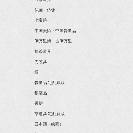
仏画・仏像
七宝焼
中国美術・中国骨董品
伊万里焼・古伊万里
抹茶道具
刀装具
櫛
骨董品 宅配買取
銀製品
香炉
茶道具 宅配買取
日本画（絵画）