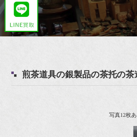
煎茶道具の銀製品の茶托の茶
写真12枚