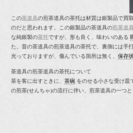
この
茶道具
の煎茶道具の茶托は材質は銀製品で買
のだと思われます。この銀製品の茶道具の
煎茶道
な純銀製の
茶托
ですが、形も良く、味わいのある
た。昔の茶道具の煎茶道具の茶托で、裏側には手
光っておりますが、傷んでいる箇所は無く、
保存
茶道具の煎茶道具の茶托について
茶を客に出すときに、
茶碗
をのせる小さな受け皿
の煎茶(せんちゃ)の流行に伴い、煎茶道具の一つ