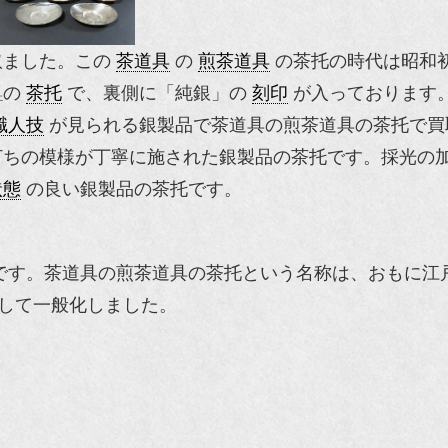
取ました。この
茶道具
の
煎茶道具
の茶托の時代は昭和
具
の
茶托
で、裏側に「純銀」の
刻印
が入っております
職人技
が見られる銀製品で茶道具の煎茶道具の茶托で買
打ちの模様が丁寧に施された銀製品の茶托です。採光の
状態
の良い銀製品の茶托です。
です。茶道具の煎茶道具の茶托という名称は、おもに江
として一般化しました。