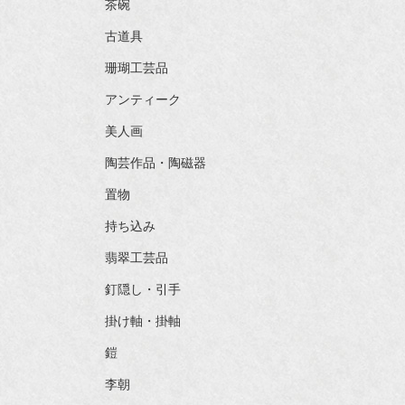
茶碗
古道具
珊瑚工芸品
アンティーク
美人画
陶芸作品・陶磁器
置物
持ち込み
翡翠工芸品
釘隠し・引手
掛け軸・掛軸
鎧
李朝