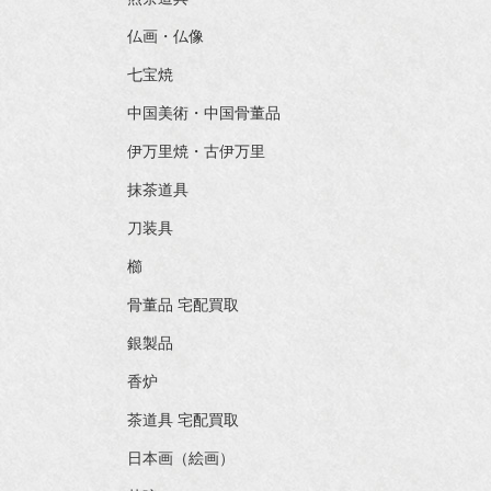
仏画・仏像
七宝焼
中国美術・中国骨董品
伊万里焼・古伊万里
抹茶道具
刀装具
櫛
骨董品 宅配買取
銀製品
香炉
茶道具 宅配買取
日本画（絵画）