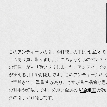
このアンティークの
引手
や釘隠しの中は
七宝焼
で
一つあり買い取りました。このような形のアンテ
の
釘隠し
があり買い取りしました。アンティーク
が冴える引手や釘隠しです。このアンティークの 
七宝焼きで、
重量感
があり、さすが昔の品物と思わ
の引手や釘隠しです。分厚い金属の
彫金細工
が施
クの引手や釘隠しです。