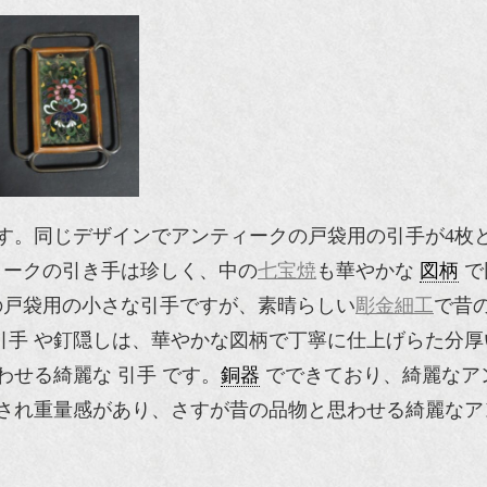
す。同じデザインでアンティークの戸袋用の引手が4枚
ィークの引き手は珍しく、中の
七宝焼
も華やかな
図柄
で
の戸袋用の小さな引手ですが、素晴らしい
彫金細工
で昔
引手 や釘隠しは、華やかな図柄で丁寧に仕上げらた分厚
せる綺麗な 引手 です。
銅器
でできており、綺麗なア
され重量感があり、さすが昔の品物と思わせる綺麗なア