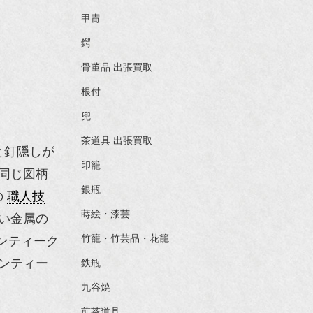
甲冑
鍔
骨董品 出張買取
根付
兜
茶道具 出張買取
と釘隠しが
印籠
同じ図柄
銀瓶
の
職人技
蒔絵・漆芸
い金属の
竹籠・竹芸品・花籠
ンティーク
ンティー
鉄瓶
九谷焼
煎茶道具