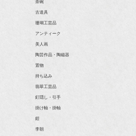
茶碗
古道具
珊瑚工芸品
アンティーク
美人画
陶芸作品・陶磁器
置物
持ち込み
翡翠工芸品
釘隠し・引手
掛け軸・掛軸
鎧
李朝