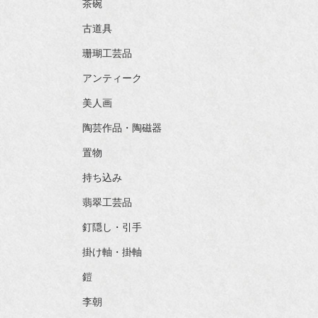
茶碗
古道具
珊瑚工芸品
アンティーク
美人画
陶芸作品・陶磁器
置物
持ち込み
翡翠工芸品
釘隠し・引手
掛け軸・掛軸
鎧
李朝