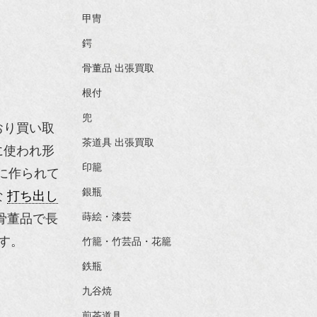
甲冑
鍔
骨董品 出張買取
根付
兜
おり買い取
茶道具 出張買取
に使われ形
印籠
に作られて
銀瓶
な
打ち出し
骨董品で長
蒔絵・漆芸
す。
竹籠・竹芸品・花籠
鉄瓶
九谷焼
煎茶道具