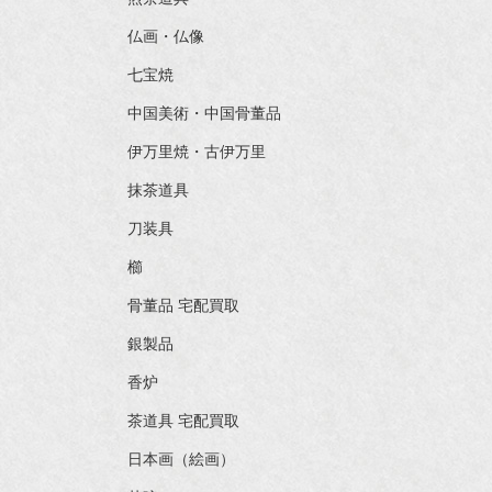
仏画・仏像
七宝焼
中国美術・中国骨董品
伊万里焼・古伊万里
抹茶道具
刀装具
櫛
骨董品 宅配買取
銀製品
香炉
茶道具 宅配買取
日本画（絵画）