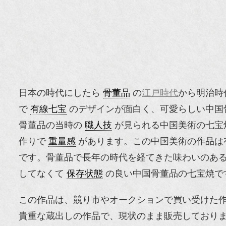
日本の時代にしたら
骨董品
の
江戸時代
から明治時
で
有線七宝
のデザインが面白く、可愛らしい中国
骨董品の当時の
職人技
が見られる中国美術の七宝
作りで
重量感
があります。この中国美術の作品は
です。骨董品で長年の時代を経てきた味わいのあ
してなくて
保存状態
の良い中国骨董品の七宝焼で
この作品は、競り市やオークションで買い受けた
貴重な蔵出しの作品で、現状のまま販売しており