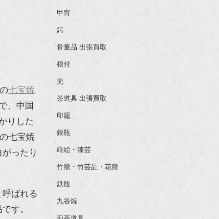
甲冑
鍔
骨董品 出張買取
根付
兜
の
七宝焼
茶道具 出張買取
で、中国
印籠
かりした
銀瓶
品の七宝焼
蒔絵・漆芸
曲がったり
竹籠・竹芸品・花籠
鉄瓶
と呼ばれる
九谷焼
品です。
煎茶道具