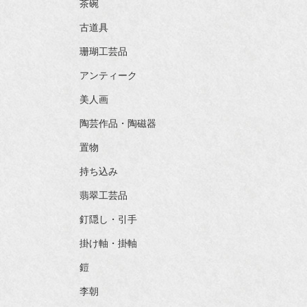
茶碗
古道具
珊瑚工芸品
アンティーク
美人画
陶芸作品・陶磁器
置物
持ち込み
翡翠工芸品
釘隠し・引手
掛け軸・掛軸
鎧
李朝