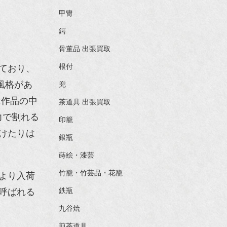
甲冑
鍔
骨董品 出張買取
根付
ており、
風格があ
兜
は作品の中
茶道具 出張買取
力で割れる
印籠
けたりは
銀瓶
蒔絵・漆芸
竹籠・竹芸品・花籠
より入荷
鉄瓶
呼ばれる
九谷焼
煎茶道具