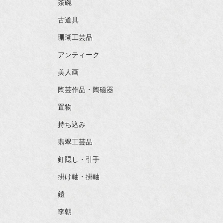
茶碗
古道具
珊瑚工芸品
アンティーク
美人画
陶芸作品・陶磁器
置物
持ち込み
翡翠工芸品
釘隠し・引手
掛け軸・掛軸
鎧
李朝