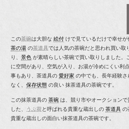
この
茶碗
は大胆な
絵付
けで見ているだけで幸せが
茶の湯
の
茶道具
では人気の茶碗だと思われ買い取
り、
景色
が素晴らしい茶碗で買い取りしました。
に空間があり、空気が入り、お湯が冷めにくい利
事もあり、茶道具の
愛好家
の中でも、長年経験さ
なく、
保存状態
の良い 抹茶道具の茶碗です。
この抹茶道具の
茶碗
は、競り市やオークションで
した、
うぶ荷
と呼ばれる貴重な蔵出しの
茶道具
の
貴重な蔵出しの面白い抹茶道具の茶碗です。