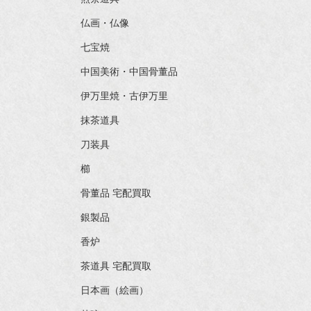
仏画・仏像
七宝焼
中国美術・中国骨董品
伊万里焼・古伊万里
抹茶道具
刀装具
櫛
骨董品 宅配買取
銀製品
香炉
茶道具 宅配買取
日本画（絵画）