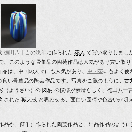
代
徳田八十吉
の
晩年
に作られた
花入
で買い取りしまし
で、このような骨董品の陶芸作品は人気があり買い取り
作品は、中国の人々にも人気があり、
中国茶
にもよく使
の良い骨董品の陶芸作品です。写真をご覧のように、
古
耀彩（ようさい）の
図柄
の模様が素晴らしく、徳田八十
承
された
職人技
と思わせる、面白い図柄や色合いが冴
作品や、簡単に作られた陶芸作品と、出品作品のように