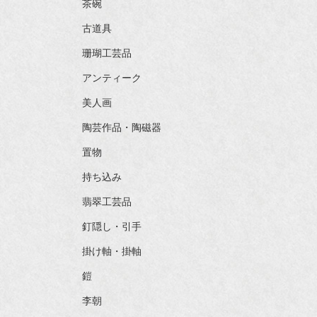
茶碗
古道具
珊瑚工芸品
アンティーク
美人画
陶芸作品・陶磁器
置物
持ち込み
翡翠工芸品
釘隠し・引手
掛け軸・掛軸
鎧
李朝