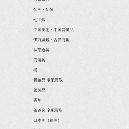
仏画・仏像
七宝焼
中国美術・中国骨董品
伊万里焼・古伊万里
抹茶道具
刀装具
櫛
骨董品 宅配買取
銀製品
香炉
茶道具 宅配買取
日本画（絵画）