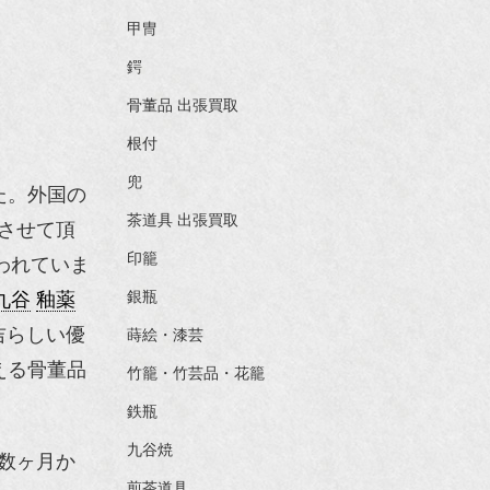
甲冑
鍔
骨董品 出張買取
根付
兜
た。外国の
茶道具 出張買取
させて頂
印籠
われていま
九谷
釉薬
銀瓶
吉らしい優
蒔絵・漆芸
える骨董品
竹籠・竹芸品・花籠
鉄瓶
九谷焼
数ヶ月か
煎茶道具