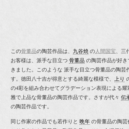
この
骨董品
の陶芸作品は、
九谷焼
の
人間国宝
、三
お客様は、派手な目立つ
骨董品
の陶芸作品が好き
きました。このような 派手な目立つ骨董品の陶芸
す。徳田八十吉が得意とする綺麗な模様で、
上り
の4彩を組み合わせてグラデーション表現による
雅で上品な骨董品の陶芸作品です。さすが代々
伝
の陶芸作品です。
同じ作家の作品でも若作りと
晩年
の骨董品の陶芸