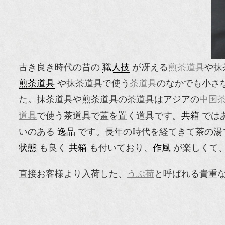
古き良き時代の昔の
職人技
が冴える
煎茶道具
や抹
煎茶道具
や抹茶道具で使う
茶道具
のなかでも小さ
た。抹茶道具や煎茶道具の茶道具はアジアの
中国
道具
で使う茶道具で蓋を置く道具です。
共箱
では
いのある
逸品
です。長年の時代を経てきて茶の湯
状態
も良く
共箱
も付いており、
作風
が楽しくて
直接お客様より入荷した、
うぶ荷
と呼ばれる貴重