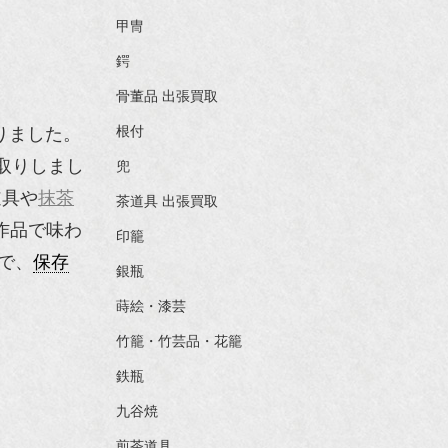
甲冑
鍔
骨董品 出張買取
根付
りました。
取りしまし
兜
道具や
抹茶
茶道具 出張買取
作品で味わ
印籠
で、
保存
銀瓶
蒔絵・漆芸
竹籠・竹芸品・花籠
鉄瓶
九谷焼
煎茶道具