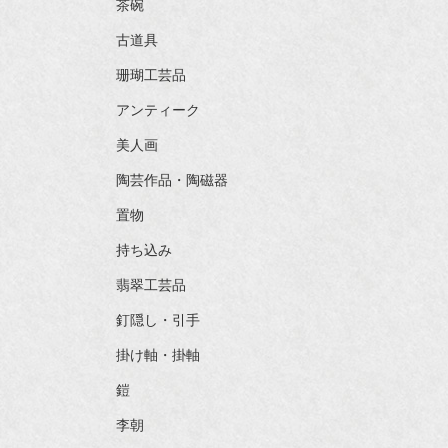
茶碗
古道具
珊瑚工芸品
アンティーク
美人画
陶芸作品・陶磁器
置物
持ち込み
翡翠工芸品
釘隠し・引手
掛け軸・掛軸
鎧
李朝