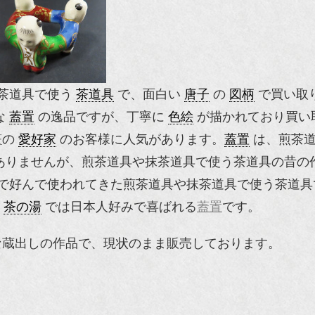
茶道具で使う
茶道具
で、面白い
唐子
の
図柄
で買い取
な
蓋置
の逸品ですが、丁寧に
色絵
が描かれており買い
茶
の
愛好家
のお客様に人気があります。
蓋置
は、煎茶
ありませんが、煎茶道具や抹茶道具で使う茶道具の昔の
で好んで使われてきた煎茶道具や抹茶道具で使う茶道具
、
茶の湯
では日本人好みで喜ばれる
蓋置
です。
な蔵出しの作品で、現状のまま販売しております。