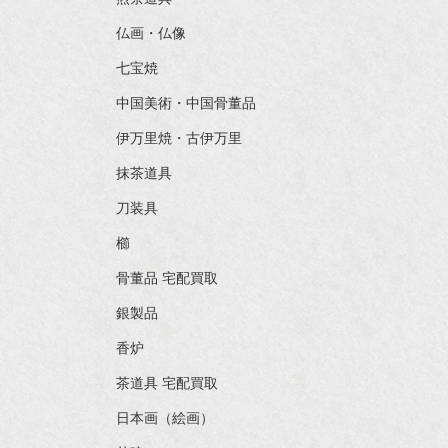
仏画・仏像
七宝焼
中国美術・中国骨董品
伊万里焼・古伊万里
抹茶道具
刀装具
櫛
骨董品 宅配買取
銀製品
香炉
茶道具 宅配買取
日本画（絵画）