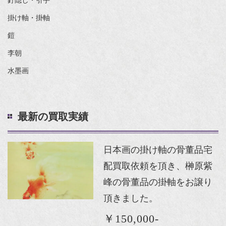
釘隠し・引手
掛け軸・掛軸
鎧
李朝
水墨画
最新の買取実績
日本画の掛け軸の骨董品宅
配買取依頼を頂き、榊原紫
峰の骨董品の掛軸をお譲り
頂きました。
￥150,000-