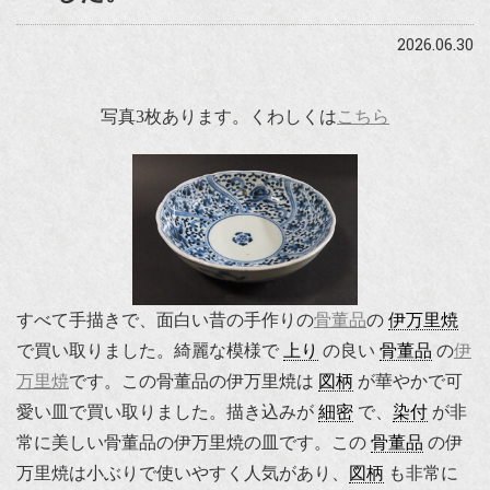
2026.06.30
写真3枚あります。くわしくは
こちら
すべて手描きで、面白い昔の手作りの
骨董品
の
伊万里焼
で買い取りました。綺麗な模様で
上り
の良い
骨董品
の
伊
万里焼
です。この骨董品の伊万里焼は
図柄
が華やかで可
愛い皿で買い取りました。描き込みが
細密
で、
染付
が非
常に美しい骨董品の伊万里焼の皿です。この
骨董品
の伊
万里焼は小ぶりで使いやすく人気があり、
図柄
も非常に