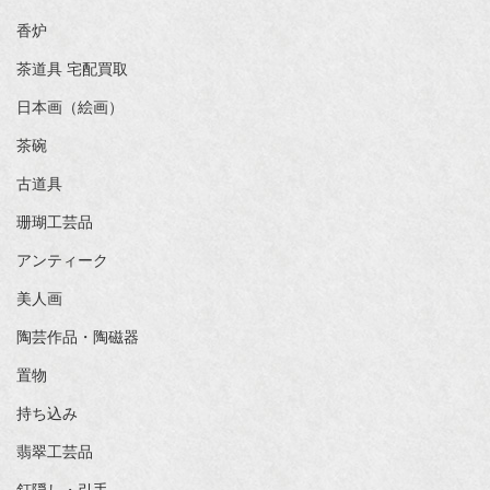
香炉
茶道具 宅配買取
日本画（絵画）
茶碗
古道具
珊瑚工芸品
アンティーク
美人画
陶芸作品・陶磁器
置物
持ち込み
翡翠工芸品