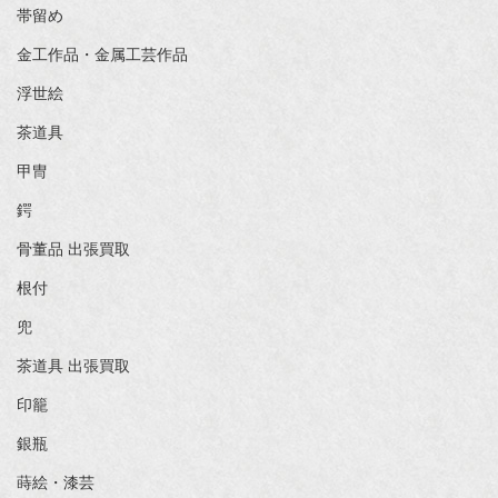
帯留め
金工作品・金属工芸作品
浮世絵
茶道具
甲冑
鍔
骨董品 出張買取
根付
兜
茶道具 出張買取
印籠
銀瓶
蒔絵・漆芸