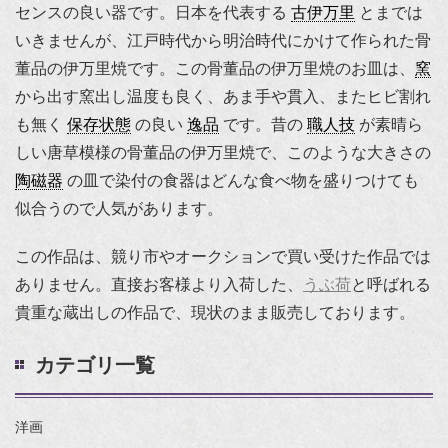
センスの良い器です。日本を代表する
古伊万里
とまでは
いきませんが、江戸時代から明治時代にかけて作られた骨
董品の伊万里焼です。この骨董品の伊万里焼のお皿は、
窯
から出す窯出し温度も良く、あま手や貫入、またヒビ割れ
も無く
保存状態
の良い
逸品
です。昔の
職人技
が素晴ら
しい唐草模様の骨董品の伊万里焼で、このような大きさの
陶磁器
の皿で染付の食器はどんな食べ物を盛りつけても
似合うので人気があります。
この作品は、競り市やオークションで買い受けた作品では
ありません。直接お客様より入荷した、
うぶ荷
と呼ばれる
貴重な蔵出しの作品で、現状のまま販売しております。
カテゴリ一覧
洋画