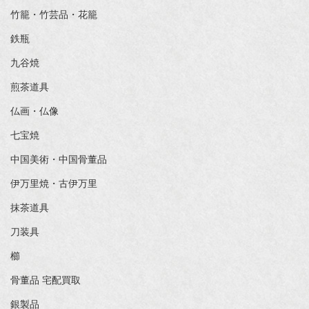
竹籠・竹芸品・花籠
鉄瓶
九谷焼
煎茶道具
仏画・仏像
七宝焼
中国美術・中国骨董品
伊万里焼・古伊万里
抹茶道具
刀装具
櫛
骨董品 宅配買取
銀製品