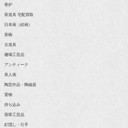
香炉
茶道具 宅配買取
日本画（絵画）
茶碗
古道具
珊瑚工芸品
アンティーク
美人画
陶芸作品・陶磁器
置物
持ち込み
翡翠工芸品
釘隠し・引手