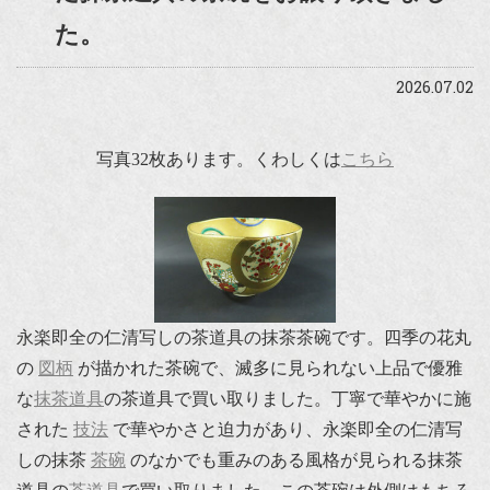
た。
2026.07.02
写真32枚あります。くわしくは
こちら
永楽即全の仁清写しの茶道具の抹茶茶碗です。四季の花丸
の
図柄
が描かれた茶碗で、滅多に見られない上品で優雅
な
抹茶道具
の茶道具で買い取りました。丁寧で華やかに施
された
技法
で華やかさと迫力があり、永楽即全の仁清写
しの抹茶
茶碗
のなかでも重みのある風格が見られる抹茶