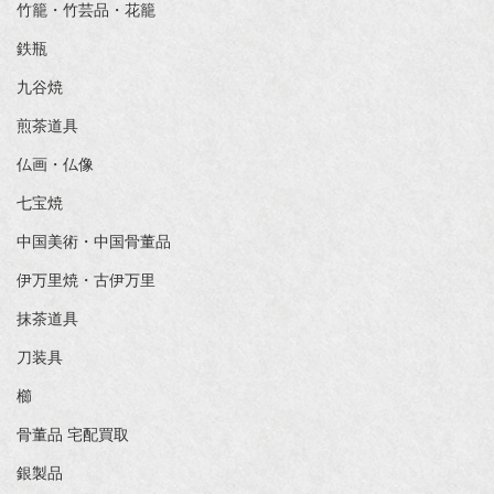
竹籠・竹芸品・花籠
鉄瓶
九谷焼
煎茶道具
仏画・仏像
七宝焼
中国美術・中国骨董品
伊万里焼・古伊万里
抹茶道具
刀装具
櫛
骨董品 宅配買取
銀製品