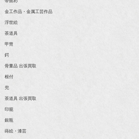
帯留め
金工作品・金属工芸作品
浮世絵
茶道具
甲冑
鍔
骨董品 出張買取
根付
兜
茶道具 出張買取
印籠
銀瓶
蒔絵・漆芸