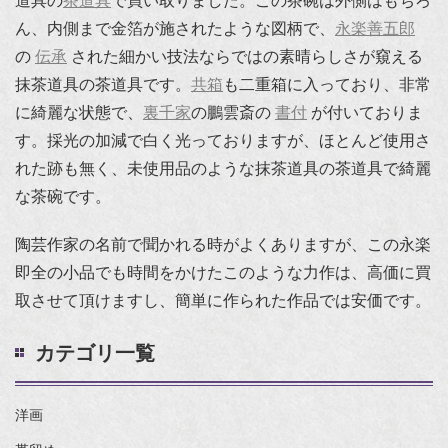
道具の
茶道具
で買い取りました。この茶碗は外側はもちろ
ん、内側まで金箔が施されたような図柄で、
永楽善五郎
の
伝承
された細かい技法ならではの素晴らしさが窺える
抹茶道具の茶道具です。
共箱
も二重箱に入っており、非常
に綺麗な状態で、
裏千家
の鵬雲斎の
書付
が付いておりま
す。採光の加減で白く光っておりますが、ほとんど使用さ
れた跡も無く、未使用品のような抹茶道具の茶道具で綺麗
な茶碗です。
陶芸作家の名前で聞かれる時がよくありますが、この永楽
即全の小品でも時間をかけたこのような力作は、高価に買
取させて頂けますし、簡単に作られた作品では安価です。
カテゴリ一覧
洋画