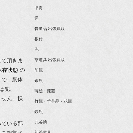
甲冑
鍔
骨董品 出張買取
根付
兜
茶道具 出張買取
せて頂きま
保存状態
の
印籠
とで、胴体
銀瓶
は兜、
蒔絵・漆芸
ません。採
竹籠・竹芸品・花籠
鉄瓶
九谷焼
っている部
煎茶道具