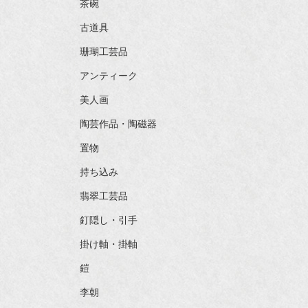
茶碗
古道具
珊瑚工芸品
アンティーク
美人画
陶芸作品・陶磁器
置物
持ち込み
翡翠工芸品
釘隠し・引手
掛け軸・掛軸
鎧
李朝