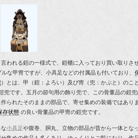
と言われる鎧の一様式で、鎧櫃に入っており買い取りさ
プルな甲冑ですが、小具足などの付属品も付いており、
兜
）とは、甲（鎧：よろい）及び冑（兜：かぶと）のこ
鎧兜です。五月の節句用の飾り兜で、この骨董品の鎧兜
に作られたそのままの部品で、寄せ集めの装備ではあり
保存状態
の良い骨董品の甲冑の鎧兜です。
ろな
小具足
や腹巻、胴丸、立物の部品が昔から一体とな