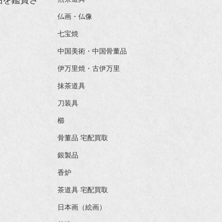
品を鑑賞さ
仏画・仏像
七宝焼
中国美術・中国骨董品
伊万里焼・古伊万里
抹茶道具
刀装具
櫛
骨董品 宅配買取
銀製品
香炉
茶道具 宅配買取
日本画（絵画）