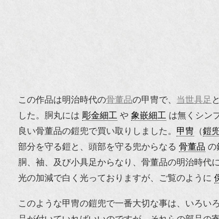
この作品は明治時代の
骨董品
の甲冑で、
当世具足
した。胴丸には
彫金細工
や
象嵌細工
は無くシン
良い骨董品の鎧兜で買い取りしました。
甲冑
（
鎧
部分を守る鎧と、頭部を守る兜からなる
骨董品
の
胴、袖、及び小具足からなり、骨董品の明治時代
光の加減で白く光っておりますが、ご覧のように
このような甲冑の鎧兜で一番大切な事は、いろい