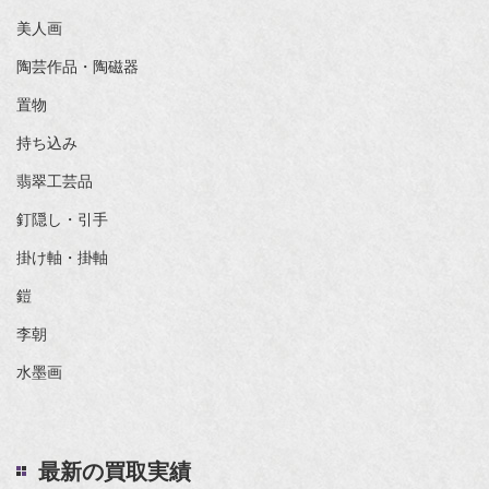
美人画
陶芸作品・陶磁器
置物
持ち込み
翡翠工芸品
釘隠し・引手
掛け軸・掛軸
鎧
李朝
水墨画
最新の買取実績