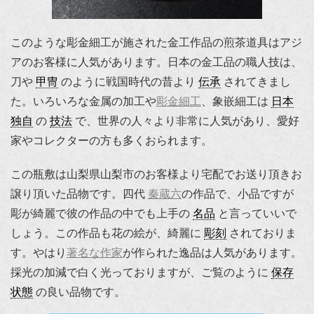
このような彫金細工が施された金工作品の煎茶道具はアジ
アのお客様に人気があります。日本の金工品の職人技は、
刀や
甲冑
のように戦国時代の昔より
伝承
されてきまし
た。いろいろな金属の加工や
彫金細工
、象嵌細工は
日本
独自
の
技法
で、世界の人々より非常に人気があり、愛好
家やコレクターの方も多くおられます。
この瓶敷は山梨県山梨市のお客様より宅配でお送り頂きお
譲り頂いた品物です。四代
秦蔵六
の作品で、小品ですが
彫が綺麗で彼の作品の中でも上手の
名品
と言っていいで
しょう。この作品も花の絵が、綺麗に
彫刻
されておりま
す。やはり
著名な作家
が作られた逸品は人気があります。
採光の加減で白く光っておりますが、ご覧のように
保存
状態
の良い品物です。