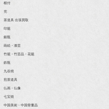
根付
兜
茶道具 出張買取
印籠
銀瓶
蒔絵・漆芸
竹籠・竹芸品・花籠
鉄瓶
九谷焼
煎茶道具
仏画・仏像
七宝焼
中国美術・中国骨董品