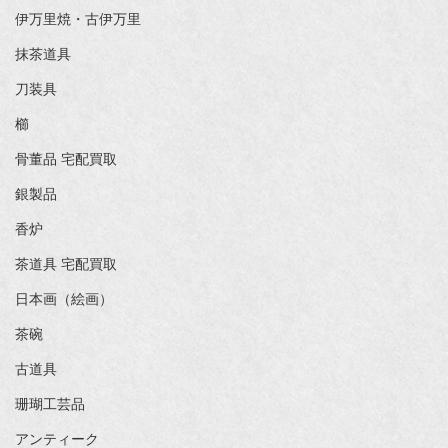
伊万里焼・古伊万里
抹茶道具
刀装具
櫛
骨董品 宅配買取
銀製品
香炉
茶道具 宅配買取
日本画（絵画）
茶碗
古道具
珊瑚工芸品
アンティーク