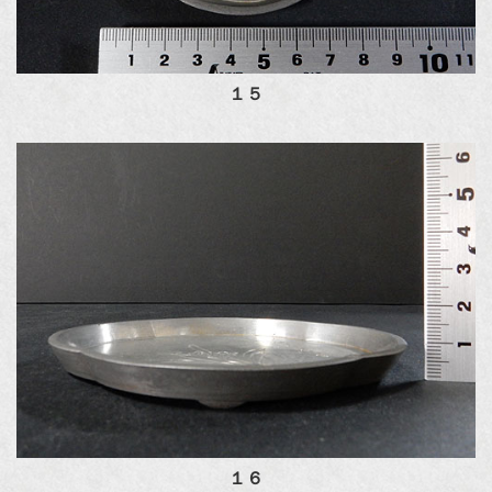
１５
１６