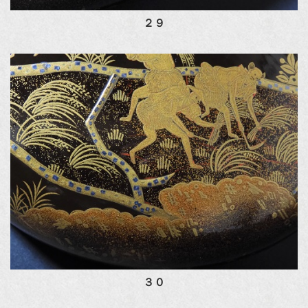
２９
３０