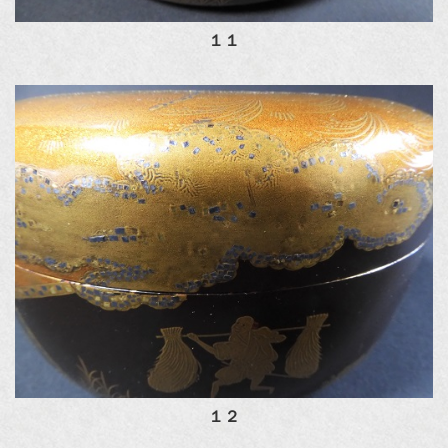
１１
１２