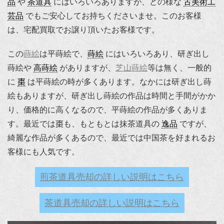
品
や
茶道具
にはいろいろありますが、どの様な
古美術工
芸品
でもご安心してお持ちくださいませ。このお客様
は、宅配買取でお譲り頂いたお客様です。
この
蒔絵
は平蒔絵で、
蒔絵
にはいろいろあり、研ぎ出し
蒔絵や
高蒔絵
がありますが、
芝山蒔絵
等は無く、一般的
に
棗
は平蒔絵の時が多くあります。なかには研ぎ出し蒔
絵もありますが、研ぎ出し蒔絵の作品は時間と手間がかか
り、価格的に高くなるので、平蒔絵の作品が多くありま
す。最近では棗も、もともとは抹茶道具の
逸品
ですが、
綺麗な作品が多くあるので、最近では中国茶を好まれるお
客様にも人気です。
煎茶道具売却の詳しい説明はこちら
茶道具売却の詳しい説明はこちら