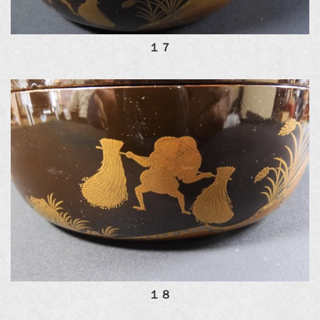
１７
１８