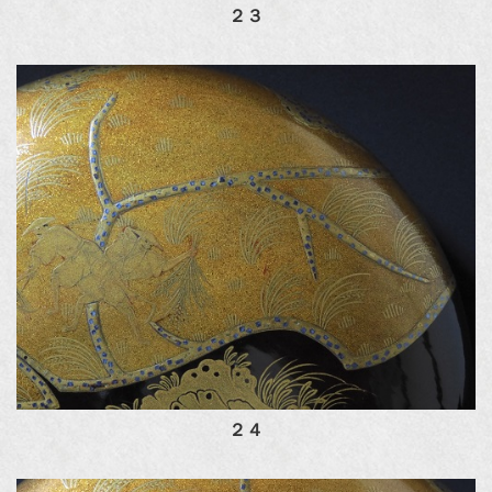
２３
２４