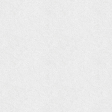
『Hanako WEST』11月号
『ORANGE travel』2006年 SUMMER
『婦人画報』2004年9月号
国際交流サービス協会に2017年6月７日紹介頂き
ました。
『Grazia』6月号
『VISIO ビジオ・モノ』5月号
『Hanako WEST』4月号
『gli』11月号
オレンジページムック『インテリア』No.23
『MORE』12月号
『花時間』7月号