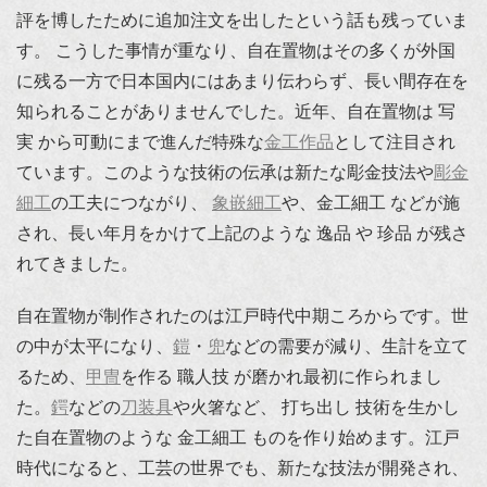
評を博したために追加注文を出したという話も残っていま
す。 こうした事情が重なり、自在置物はその多くが外国
に残る一方で日本国内にはあまり伝わらず、長い間存在を
知られることがありませんでした。近年、自在置物は 写
実 から可動にまで進んだ特殊な
金工作品
として注目され
ています。このような技術の伝承は新たな彫金技法や
彫金
細工
の工夫につながり、
象嵌細工
や、金工細工 などが施
され、長い年月をかけて上記のような 逸品 や 珍品 が残さ
れてきました。
自在置物が制作されたのは江戸時代中期ころからです。世
の中が太平になり、
鎧
・
兜
などの需要が減り、生計を立て
るため、
甲冑
を作る 職人技 が磨かれ最初に作られまし
た。
鍔
などの
刀装具
や火箸など、 打ち出し 技術を生かし
た自在置物のような 金工細工 ものを作り始めます。江戸
時代になると、工芸の世界でも、新たな技法が開発され、