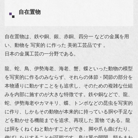
自在置物
自在置物は、鉄や銅、銀、赤銅、四分一 などの金属を用
い、動物を 写実的 に作った 美術工芸品です 。
日本の金属工芸の一分野である。
龍、蛇、鳥、伊勢海老、海老、蟹、蝶といった動物の模型
を写実的に作るのみならず、それらの体節・関節の部分を
本物通りに動かすことをも追求し、そのための複雑な仕組
みを内部に施すのが大きな特徴です。鉄や銅などで、龍、
蛇、伊勢海老やカマキリ、蝶、トンボなどの昆虫を写実的
に作り、しかもその動物が本来的に持っている胴や手足な
どを動かせる機能までを追求、再現した 置物 である。龍
は胴をくねくねと動かすことができ、脚や爪も曲げたり、
伸ばしたりすることが可能です。鳥は翼の開閉、頸をまわ