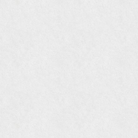
『東京育ちの京都案内』麻生圭子著 文芸春秋刊
『私のアンティーク』