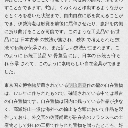
すことができます。蛇は、くねくねと移動するような形か
らとぐろを巻いた状態まで、自由自在に形を変えることが
でき、伊勢海老は触覚を前後に屈伸させたり、腹部を内側
に折り曲げることが可能です。このような工芸品や 伝世
品 には 日本古来 の技法が施され、独学 で考えられた 技
法 や伝統が伝承され、また新しい技法が生まれます。こ
のように 伝統工芸品 や 骨董品 には、日本の 伝統 が守ら
れ 伝承 されて、このように素晴らしい自在金具ができま
した。
東京国立博物館所蔵されている
明珍宗察
作の龍の自在置物
は、1713年に作られたもので、確認されている中では最古
の自在置物です。自在置物は国内に残っている作品が少な
く、高瀬好山一派は海外への輸出を念頭において作品を製
作しており、外交官の佐藤尚武が駐在先のフランスへの土
産物として好山の工房で作られた置物を贈ったところ、好