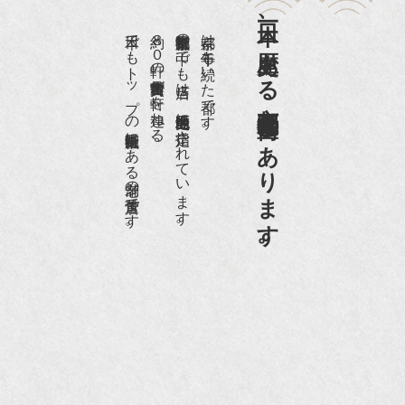
日本一、歴史ある
『樋口可南子の古寺散歩』（5月17日発行）
日本でもトップの祇園骨董街にある老舗の骨董店です。
約８０軒の古美術骨董商が軒を連ねる、
京都祇園骨董街の中でも当店は、歴史的保全地区に指定されています。
京都は千年も続いた都です。
NHK「趣味Do楽」とよた真帆さんご来店！【動
画】
京都祇園骨董街にあります。
NHK『美の壺』（4月24日放送）
『和楽』10月号
『Hanako 京都案内』
『FIGARO japon』12月号
『mr partner』2011年2月号
2009年11月 『週刊現代』2009年11月28日号
『Hanako WEST』4月号
『骨董古美術の愉しみ方』（4月16日発行）
『近代盆栽』9月号