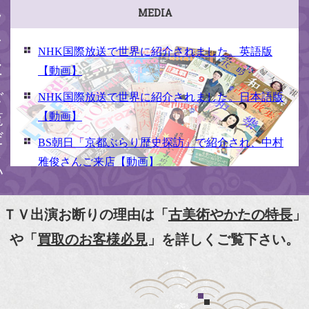
ください
MEDIA
NHK国際放送で世界に紹介されました。英語版
【動画】
NHK国際放送で世界に紹介されました。日本語版
【動画】
BS朝日「京都ぶらり歴史探訪」で紹介され、中村
雅俊さんご来店【動画】
NHK京いちにち「京のええとこ連れてって」取材
【動画】
ＴＶ出演お断りの理由は「
古美術やかたの特長
」
『京都新聞』とKBS京都で鴨東まちなか美術館を
や「
買取のお客様必見
」を詳しくご覧下さい。
紹介頂きました。
『和楽』7月号 樋口可南子さんがお店へ！！
『婦人画報』2012年5月号