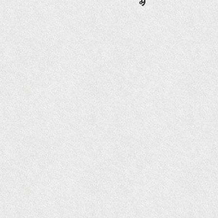
『mr partner』2011年2月号
2009年11月 『週刊現代』2009年11月28日号
『Hanako WEST』4月号
『骨董古美術の愉しみ方』（4月16日発行）
『近代盆栽』9月号
『Hanako WEST』11月号
『ORANGE travel』2006年 SUMMER
『婦人画報』2004年9月号
国際交流サービス協会に2017年6月７日紹介頂き
ました。
『Grazia』6月号
『VISIO ビジオ・モノ』5月号