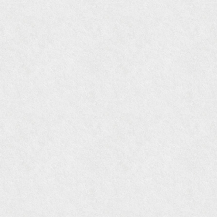
『Hanako WEST』4月号
『gli』11月号
オレンジページムック『インテリア』No.23
『MORE』12月号
『花時間』7月号
『東京育ちの京都案内』麻生圭子著 文芸春秋刊
『私のアンティーク』