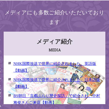
メディアにも多数ご紹介いただいており
ます
ください
メディア紹介
MEDIA
NHK国際放送で世界に紹介されました。英語版
【動画】
NHK国際放送で世界に紹介されました。日本語版
【動画】
BS朝日「京都ぶらり歴史探訪」で紹介され、中村
雅俊さんご来店【動画】