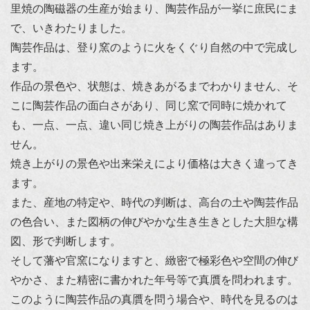
里焼の陶磁器の生産が始まり、陶芸作品が一挙に庶民にま
で、いきわたりました。
陶芸作品は、登り窯のように火をくぐり自然の中で完成し
ます。
作品の景色や、状態は、焼きあがるまでわかりません、そ
こに陶芸作品の面白さがあり、同じ窯で同時に焼かれて
も、一点、一点、違い同じ焼き上がりの陶芸作品はありま
せん。
焼き上がりの景色や出来栄えにより価格は大きく違ってき
ます。
また、産地の特定や、時代の判断は、高台の土や陶芸作品
の色合い、また図柄の伸びやかな生き生きとした大胆な構
図、形で判断します。
そして藩や官窯になりますと、緻密で極彩色や空間の伸び
やかさ、また精密に書かれた年号等で真贋を問われます。
このように陶芸作品の真贋を問う場合や、時代を見るのは