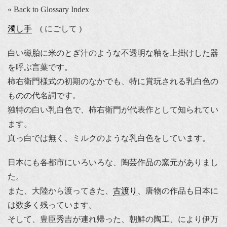
« Back to Glossary Index
濁し手
( にごして )
白い磁胎に米のとぎ汁のような不透明な釉を上掛けした器
を呼ぶ言葉です。
柿右衛門様式の初期のなかでも、特に賞玩される乳白色の
ものの代名詞です。
独特の白い乳白色で、柿右衛門が代表作として知られてい
ます。
真っ白では無く、ミルクのような乳白色をしています。
日本にも各都市にいろいろな、陶芸作品の窯元がありまし
た。
また、大陸から渡ってきた、
古渡り
、唐物の作品も日本に
は数多く残っています。
そして、豊臣秀吉が連れ帰った、朝鮮の陶工、により伊万