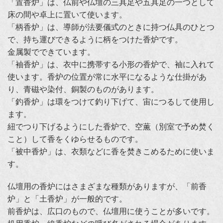
「置香炉」は、仏前や仏壇の三具足や五具足の一つとして
床の間や卓上に置いて使います。
「柄香炉」は、導師が法要儀式のときに持つ仏具のひとつ
で、持ち運びできるように柄をつけた香炉です。
金属製でできています。
「袖香炉」は、衣中に携帯する小形の香炉で、袖に入れて
使います。香炉の位置が常に水平になるような仕掛があ
り、青磁や染付、銅製のものがあります。
「釣香炉」は環をつけて釣り下げて、宙につるして使用し
ます。
紐でつり下げるようにした香炉で、空薫（別室で予め焚く
こと）して香をくゆらせるものです。
「被中香炉」は、衣類などに香を焚きこめるために使いま
す。
仏壇用の香炉にはさまざまな種類がありますが、「前香
炉」と「土香炉」が一般的です。
前香炉は、広口のもので、仏壇用に使うことが多いです。