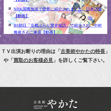
ください
NHK国際放送で世界に紹介されました。日本語版
【動画】
BS朝日「京都ぶらり歴史探訪」で紹介され、中村
雅俊さんご来店【動画】
NHK京いちにち「京のええとこ連れてって」取材
【動画】
ＴＶ出演お断りの理由は「
古美術やかたの特長
」
『京都新聞』とKBS京都で鴨東まちなか美術館を
や「
買取のお客様必見
」を詳しくご覧下さい。
紹介頂きました。
『和楽』7月号 樋口可南子さんがお店へ！！
『婦人画報』2012年5月号
『樋口可南子の古寺散歩』（5月17日発行）
NHK「趣味Do楽」とよた真帆さんご来店！【動
画】