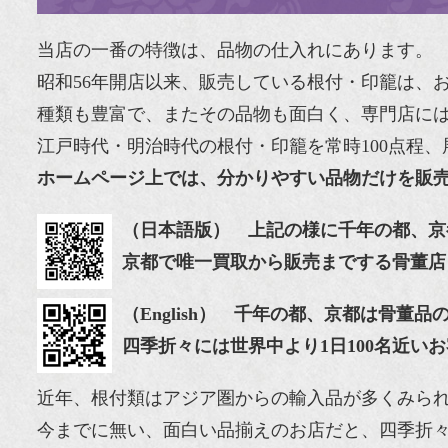
当店の一番の特徴は、品物の仕入れにあります。
昭和56年開店以来、販売している根付・印籠は、
種類も豊富で、またその品物も面白く、専門店に
江戸時代・明治時代の根付・印籠を常時100点程
ホームページ上では、分かりやすい品物だけを販
（日本語版） 上記の様に千年の都、京
京都で唯一買取から販売までする骨董店
（English） 千年の都、京都は骨
四季折々には世界中より1日100名近い
近年、根付類はアジア圏からの輸入品が多くみら
今までに無い、面白い品揃えのお店だと、四季折々