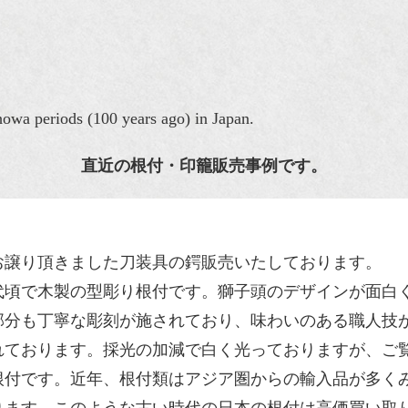
howa periods (100 years ago) in Japan.
直近の根付・印籠販売事例です。
お譲り頂きました刀装具の鍔販売いたしております。
代
頃で木製の
型彫り根付
です。獅子頭のデザインが面白
部分も丁寧な
彫刻
が施されており、味わいのある
職人技
れております。採光の加減で白く光っておりますが、ご
根付です。近年、
根付
類はアジア圏からの輸入品が多く