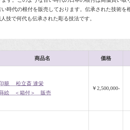
ります。このような
古い時代
の日本の根付は高価買い取
古い時代の根付を販売しております。
伝承
された技術を
職人技で何代も伝承された
彫る技法
です。
商品名
価格
印籠 松立斎 達栄
￥2,500,000-
蒔絵 ＜箱付＞ 販売