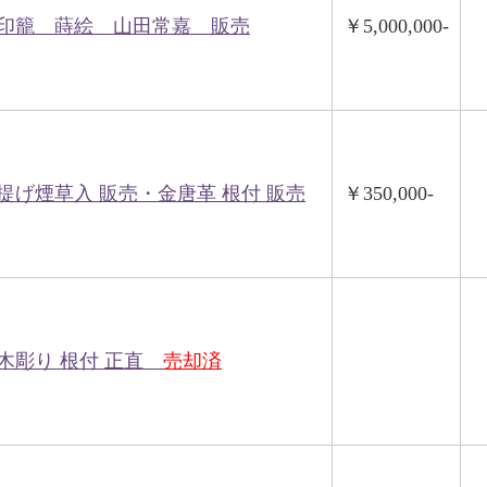
印籠 蒔絵 山田常嘉 販売
￥5,000,000-
提げ煙草入 販売・金唐革 根付 販売
￥350,000-
木彫り 根付 正直
売却済