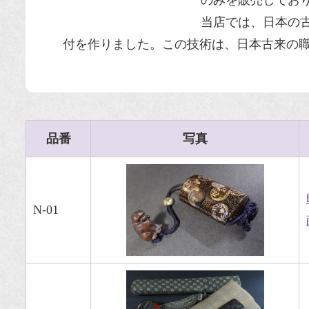
のみを販売してお
当店では、日本の
付を作りました。この技術は、
日本古来
の
品番
写真
N-01