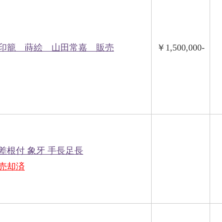
印籠 蒔絵 山田常嘉 販売
￥1,500,000-
差根付 象牙 手長足長
売却済