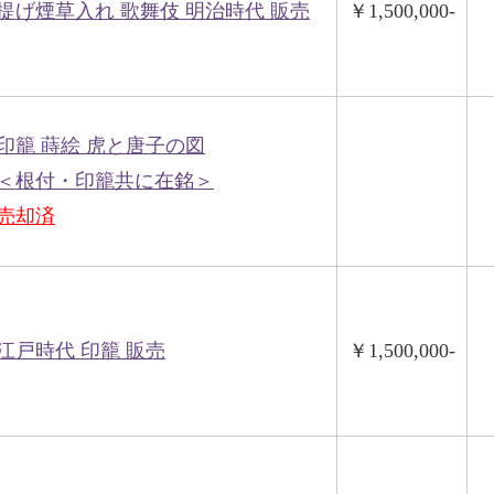
提げ煙草入れ 歌舞伎 明治時代 販売
￥1,500,000-
印籠 蒔絵 虎と唐子の図
＜根付・印籠共に在銘＞
売却済
江戸時代 印籠 販売
￥1,500,000-