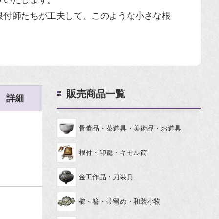
りいたします。
根付師たちが工夫して、このような小さな根
販売商品一覧
詳細
骨董品・茶道具・美術品・お道具
根付・印籠・キセル筒
金工作品・刀装具
櫛・簪・帯留め・和装小物