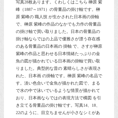
写真28枚あります。くわしくはこちら 榊原 紫
峰（1887～1971）の骨董品の掛け軸です。榊
原 紫峰の 職人技 が生かされた日本画の掛軸
で、榊原 紫峰の作品のなかでも力作の骨董品
の掛け軸で買い取りました。日本の骨董品の
掛け軸ならではの上品で優雅さが漂う存在感
のある骨董品の日本画の 掛軸 で、さすが榊原
紫峰の作品と思わせる日本情緒たっぷりの金
魚の図が描かれている日本画の掛軸で買い取
りました。典型的な昔の 素晴らしさが表現さ
れた、日本画 の掛軸です。榊原 紫峰の名品で
す。淡い色合いで金魚が描かれた図で、まる
で水の中で泳いでいるような情景が描かれて
おり、日本画ならではの表現方法で構図 を引
き立てる骨董品の掛け軸です。写真14、18、
22のように、目立ちませんが小さなシミがあ