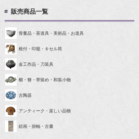
販売商品一覧
骨董品・茶道具・美術品・お道具
根付・印籠・キセル筒
金工作品・刀装具
櫛・簪・帯留め・和装小物
古陶器
アンティーク・楽しい品物
絵画・掛軸・古書