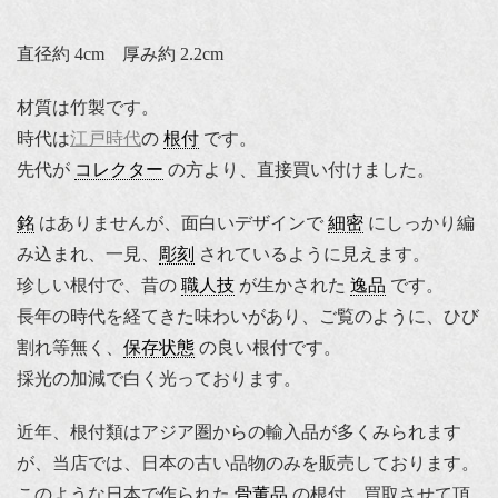
直径約 4cm 厚み約 2.2cm
材質は竹製です。
時代は
江戸時代
の
根付
です。
先代が
コレクター
の方より、直接買い付けました。
銘
はありませんが、面白いデザインで
細密
にしっかり編
み込まれ、一見、
彫刻
されているように見えます。
珍しい根付で、昔の
職人技
が生かされた
逸品
です。
長年の時代を経てきた味わいがあり、ご覧のように、ひび
割れ等無く、
保存状態
の良い根付です。
採光の加減で白く光っております。
近年、根付類はアジア圏からの輸入品が多くみられます
が、当店では、日本の古い品物のみを販売しております。
このような日本で作られた
骨董品
の根付、買取させて頂