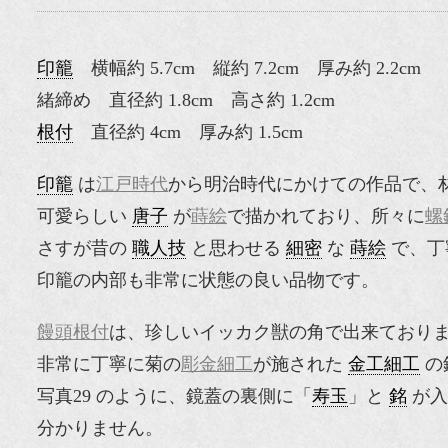
印籠
横幅約 5.7cm 縦約 7.2cm 厚み約 2.2cm
緒締め 直径約 1.8cm 高さ約 1.2cm
根付
直径約 4cm 厚み約 1.5cm
印籠
は
江戸時代
から明治時代にかけての作品で、
可愛らしい
唐子
が
蒔絵
で描かれており、所々に
螺
さすが昔の
職人技
と思わせる
細密
な
蒔絵
で、丁
印籠の内部も非常に状態の良い品物です。
饅頭根付
は、珍しいイッカク獣の角で出来ており
非常に丁寧に菊の
彫金細工
が施された
金工細工
の
写真29 のように、鏡蓋の裏側に「
寿玉
」と
銘
が入
分かりません。