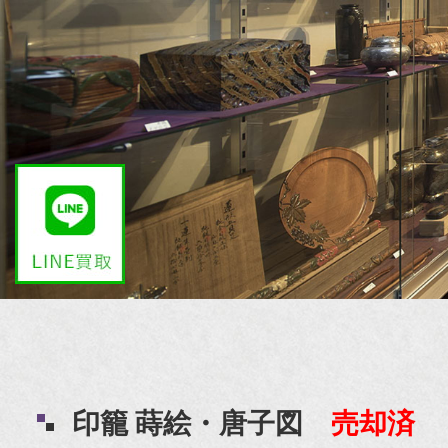
印籠 蒔絵・唐子図
売却済