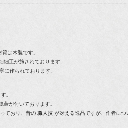
材質は木製です。
鈿
細工が施されております。
寧に作られております。
ます。
鏡蓋が付いております。
っており、昔の
職人技
が冴える逸品ですが、作者につ