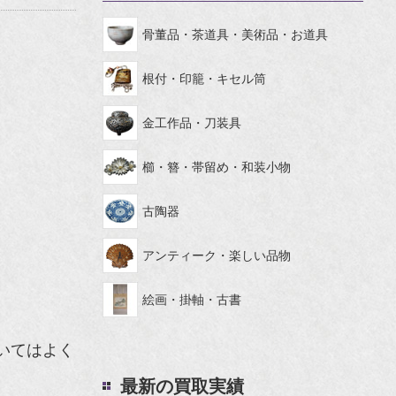
骨董品・茶道具・美術品・お道具
根付・印籠・キセル筒
金工作品・刀装具
櫛・簪・帯留め・和装小物
古陶器
アンティーク・楽しい品物
絵画・掛軸・古書
いてはよく
最新の買取実績