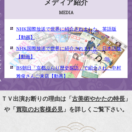
ください
メディア紹介
MEDIA
NHK国際放送で世界に紹介されました。英語版
【動画】
NHK国際放送で世界に紹介されました。日本語版
【動画】
BS朝日「京都ぶらり歴史探訪」で紹介され、中村
雅俊さんご来店【動画】
NHK京いちにち「京のええとこ連れてって」取材
【動画】
ＴＶ出演お断りの理由は「
古美術やかたの特長
」
『京都新聞』とKBS京都で鴨東まちなか美術館を
や「
買取のお客様必見
」を詳しくご覧下さい。
紹介頂きました。
『和楽』7月号 樋口可南子さんがお店へ！！