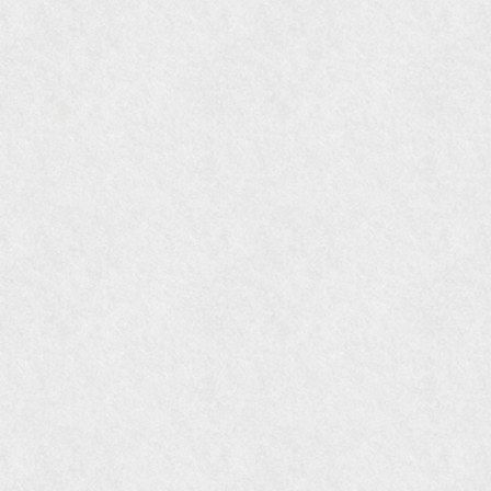
『花時間』7月号
『東京育ちの京都案内』麻生圭子著 文芸春秋刊
『私のアンティーク』