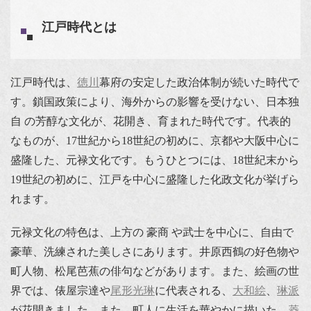
江戸時代とは
江戸時代は、
徳川
幕府の安定した政治体制が続いた時代で
す。鎖国政策により、海外からの影響を受けない、日本独
自 の芳醇な文化が、花開き、育まれた時代です。代表的
なものが、17世紀から18世紀の初めに、京都や大阪中心に
盛隆した、元禄文化です。もうひとつには、18世紀末から
19世紀の初めに、江戸を中心に盛隆した化政文化が挙げら
れます。
元禄文化の特色は、上方の 豪商 や武士を中心に、自由で
豪華、洗練された美しさにあります。井原西鶴の好色物や
町人物、松尾芭蕉の俳句などがあります。また、絵画の世
界では、俵屋宗達や
尾形光琳
に代表される、
大和絵
、
琳派
が花開きました。また、町人に生活を華やかに描いた、
菱