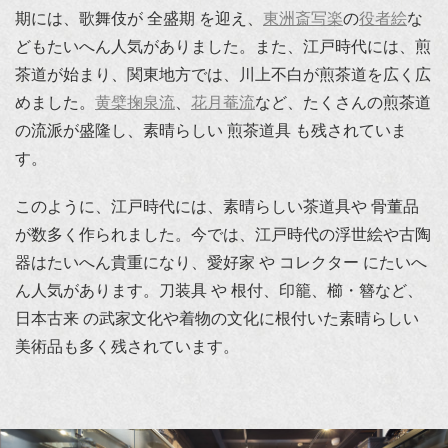
期には、歌舞伎が 全盛期 を迎え、
東洲斎写楽
の
役者絵
な
どもたいへん人気がありました。また、江戸時代には、煎
茶道が始まり、関東地方では、川上不白が煎茶道を広く広
めました。
黄檗掬泉流
、
花月菴流
など、たくさんの煎茶道
の流派が盛隆し、素晴らしい 煎茶道具 も残されていま
す。
このように、江戸時代には、素晴らしい茶道具や 骨董品
が数多く作られました。今では、江戸時代の浮世絵や古陶
器はたいへん貴重になり、愛好家 や コレクター にたいへ
ん人気があります。刀装具 や 根付、印籠、櫛・簪など、
日本古来 の武家文化や着物の文化に根付いた素晴らしい
美術品も多く残されています。