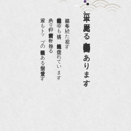
『婦人画報』2012年5月号
日本一、歴史ある
『樋口可南子の古寺散歩』（5月17日発行）
日本でもトップの祇園骨董街にある老舗の骨董店です。
約８０軒の古美術骨董商が軒を連ねる、
京都祇園骨董街の中でも当店は、歴史的保全地区に指定されています。
京都は千年も続いた都です。
NHK「趣味Do楽」とよた真帆さんご来店！【動
画】
京都祇園骨董街にあります。
NHK『美の壺』（4月24日放送）
『和楽』10月号
『Hanako 京都案内』
『FIGARO japon』12月号
『mr partner』2011年2月号
2009年11月 『週刊現代』2009年11月28日号
『Hanako WEST』4月号
『骨董古美術の愉しみ方』（4月16日発行）