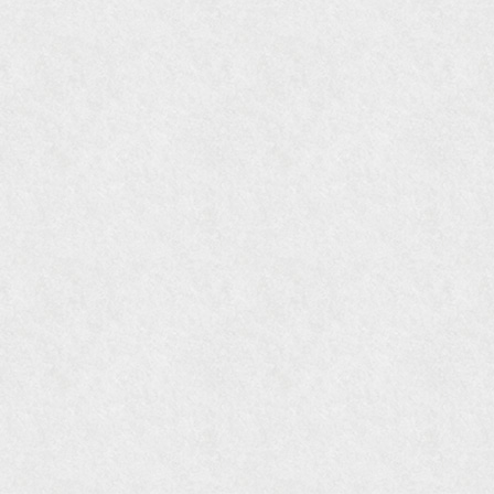
『近代盆栽』9月号
『Hanako WEST』11月号
『ORANGE travel』2006年 SUMMER
『婦人画報』2004年9月号
国際交流サービス協会に2017年6月７日紹介頂き
ました。
『Grazia』6月号
『VISIO ビジオ・モノ』5月号
『Hanako WEST』4月号
『gli』11月号
オレンジページムック『インテリア』No.23
『MORE』12月号