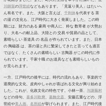
川師宣
の
浮世絵
などもあります。「見返り美人」はたいへ
ん有名です。また、大阪と言えば、
千利休
を代表する 茶
の湯 の文化も、江戸時代に大きく発展しました。この時
期には、財力のある 豪商 や商人に、粋な 数寄者 が大勢お
り、大名への献上品、大陸との 交易 や貿易の品として、
素晴らしい 茶道具 の 名品 が作られています。また、日本
の 陶磁器 は、茶の湯と共に繁栄してきたと言っても過言
ではなく、たくさんの素晴らしい 古陶器 がこの時代に作
られています。千家十職 のお道具なども素晴らしいもの
が見られます。
一方、江戸時代の後半には、時代の流れもあり、享楽的で
退廃的な文化、皮肉やしゃれが喜ばれる文化が興り始めま
した。これが、化政文化の特色です。小林一茶、
与謝蕪村
などの俳句、
喜多川歌麿
、
葛飾北斎
、安藤広重などの、浮
世絵や
美人画
、
名所絵
が挙げられます。また、江戸時代後