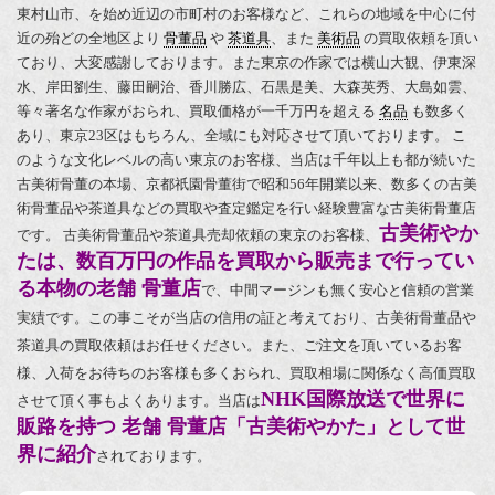
東村山市、を始め近辺の市町村のお客様など、これらの地域を中心に付
近の殆どの全地区より
骨董品
や
茶道具
、また
美術品
の買取依頼を頂い
ており、大変感謝しております。また東京の作家では
横山大観
、
伊東深
水
、
岸田劉生
、
藤田嗣治
、
香川勝広
、石黒是美、
大森英秀
、
大島如雲
、
等々
著名な作家
がおられ、買取価格が一千万円を超える
名品
も数多く
あり、東京23区はもちろん、全域にも対応させて頂いております。 こ
のような文化レベルの高い東京のお客様、当店は千年以上も都が続いた
古美術骨董の本場、京都祇園骨董街で昭和56年開業以来、数多くの古美
術骨董品や茶道具などの買取や査定鑑定を行い経験豊富な古美術骨董店
古美術やか
です。
古美術骨董品や茶道具売却依頼の東京のお客様、
たは、数百万円の作品を買取から販売まで行ってい
る本物の老舗 骨董店
で、中間マージンも無く安心と信頼の営業
実績です。この事こそが当店の信用の証と考えており、古美術骨董品や
茶道具の買取依頼はお任せください。また、ご注文を頂いているお客
様、入荷をお待ちのお客様も多くおられ、買取相場に関係なく高価買取
NHK国際放送で世界に
させて頂く事もよくあります。当店は
販路を持つ 老舗 骨董店「古美術やかた」として世
界に紹介
されております。