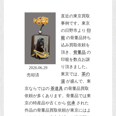
直近の東京買取
事例です。
東京
の日野市より
印
籠
の骨董品持ち
込み買取依頼を
頂き、
骨董品
の
印籠を数点お譲
り頂きました。
2026.06.29
東京では、
茶の
売却済
湯
が盛んで、東
京ならではの
茶道具
の骨董品買取
依頼が多くあります。骨董品では東
京の特産品や古くから
伝承
された
作品の骨董品買取依頼が東京にはよ