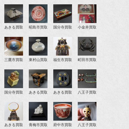
あきる買取
昭島市買取
国分寺買取
小金井買取
三鷹市買取
東村山買取
福生市買取
町田市買取
国分寺買取
あきる買取
あきる買取
八王子買取
あきる買取
青梅市買取
府中市買取
八王子買取