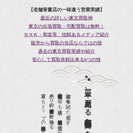
【老舗骨董店の一味違う営業実績】
最近の詳しい東京買取例
東京の出張買取・宅配買取は無料！
ＮＨＫ・和楽等、信頼あるメディア紹介
販売から買取の当店ならではの技
過去の東京買取実績や紹介
安心して買取依頼出来る6つの技
日本一、歴史ある
日本でもトップの祇園骨董街にある老舗の骨董店です。
約８０軒の古美術骨董商が軒を連ねる、
京都祇園骨董街の中でも当店は、歴史的保全地区に指定されています。
京都は千年も続いた都です。