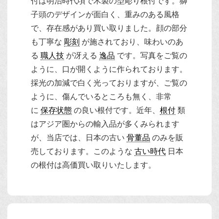
付は
明治時代
頃で木製の
型彫り根付
です。獅
子頭のデザインが面白く、重みのある風格
で、存在感があり買い取りました。顔の部分
も丁寧な
彫刻
が施されており、味わいのあ
る
職人技
が冴える
逸品
です。写真をご覧の
ように、口が開くように作られております。
採光の加減で白く光っておりますが、ご覧の
ように、傷んでいるところも無く、非常
に
保存状態
の良い根付です。近年、
根付
類
はアジア圏からの輸入品が多くみられます
が、当店では、日本の古い
骨董品
のみを販
売しております。このような
古い時代
日本
の根付は高価買い取りいたします。