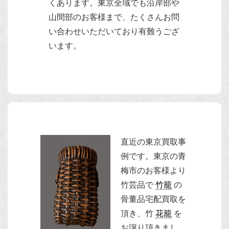
くあります。東京全域でも沿岸部や
山間部のお客様まで、たくさんお問
い合わせいただいており有難うござ
います。
直近の東京買取事
例です。
東京の青
梅市のお客様より
竹芸品で
竹籠
の
骨董品宅配買取を
頂き、竹
花籠
を
お譲り頂きまし