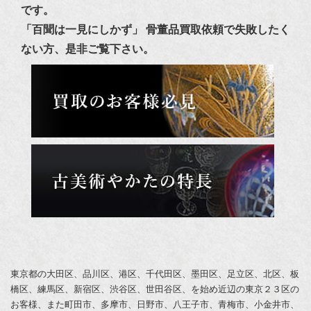
です。
「百聞は一見にしかず」 骨董品買取依頼で失敗したく
ない方、是非ご覧下さい。
東京都の
大田区
、
品川区
、
港区
、
千代田区
、
墨田区
、
足立区
、
北区
、
板
橋区
、
練馬区
、
新宿区
、
渋谷区
、
世田谷区
、を始め近辺の東京２３区の
お客様、また町田市、多摩市、日野市、八王子市、青梅市、小金井市、