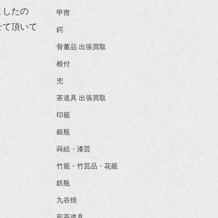
ましたの
甲冑
せて頂いて
鍔
骨董品 出張買取
根付
兜
茶道具 出張買取
印籠
銀瓶
蒔絵・漆芸
竹籠・竹芸品・花籠
鉄瓶
九谷焼
煎茶道具