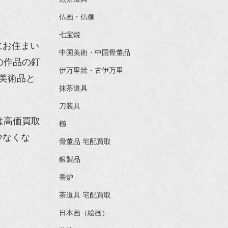
仏画・仏像
七宝焼
にお住まい
中国美術・中国骨董品
の作品の釘
伊万里焼・古伊万里
美術品と
抹茶道具
刀装具
は高価買取
櫛
少なくな
骨董品 宅配買取
銀製品
香炉
茶道具 宅配買取
日本画（絵画）