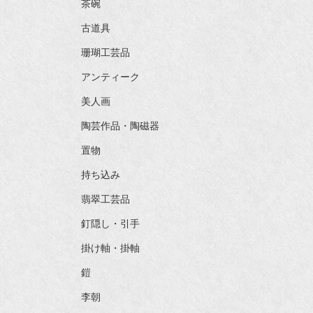
茶碗
古道具
珊瑚工芸品
アンティーク
美人画
陶芸作品・陶磁器
置物
持ち込み
翡翠工芸品
釘隠し・引手
掛け軸・掛軸
鎧
李朝