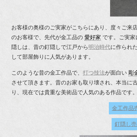
お客様の奥様のご実家がこちらにあり、度々ご来
のお客様で、先代が金工品の
愛好家
です。ご実家
隠しは、昔の釘隠しで江戸から
明治時代
に作られ
して部屋飾りに人気があります。
このような昔の金工作品で、
打つ技法
が面白い
彫
させて頂きます。昔のお家も取り壊され、本当に
り、現在では貴重な美術品で人気のある作品です
金工作品
釘隠し売