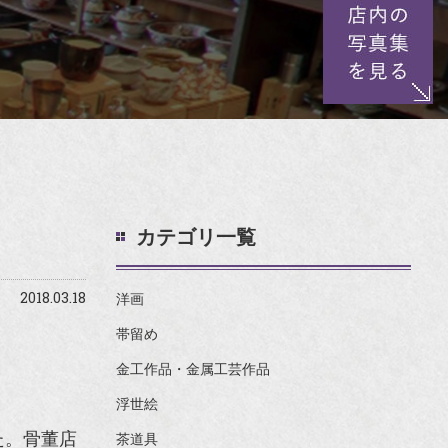
カテゴリ一覧
2018.03.18
洋画
帯留め
金工作品・金属工芸作品
浮世絵
た。骨董店
茶道具