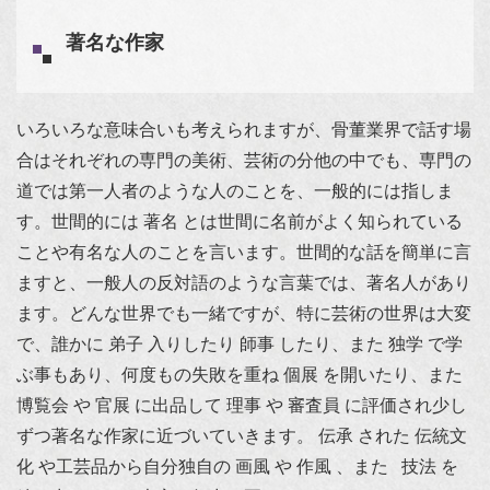
著名な作家
いろいろな意味合いも考えられますが、骨董業界で話す場
合はそれぞれの専門の美術、芸術の分他の中でも、専門の
道では第一人者のような人のことを、一般的には指しま
す。世間的には 著名 とは世間に名前がよく知られている
ことや有名な人のことを言います。世間的な話を簡単に言
ますと、一般人の反対語のような言葉では、著名人があり
ます。どんな世界でも一緒ですが、特に芸術の世界は大変
で、誰かに 弟子 入りしたり 師事 したり、また 独学 で学
ぶ事もあり、何度もの失敗を重ね 個展 を開いたり、また
博覧会 や 官展 に出品して 理事 や 審査員 に評価され少し
ずつ著名な作家に近づいていきます。 伝承 された 伝統文
化 や工芸品から自分独自の 画風 や 作風 、また 技法 を