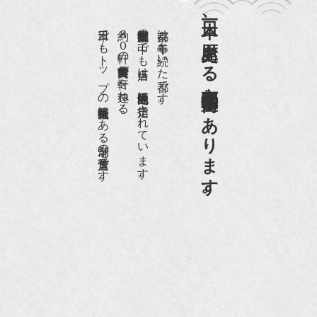
日本一、歴史ある
『樋口可南子の古寺散歩』（5月17日発行）
日本でもトップの祇園骨董街にある老舗の骨董店です。
約８０軒の古美術骨董商が軒を連ねる、
京都祇園骨董街の中でも当店は、歴史的保全地区に指定されています。
京都は千年も続いた都です。
NHK「趣味Do楽」とよた真帆さんご来店！【動
画】
京都祇園骨董街にあります。
NHK『美の壺』（4月24日放送）
『和楽』10月号
『Hanako 京都案内』
『FIGARO japon』12月号
『mr partner』2011年2月号
2009年11月 『週刊現代』2009年11月28日号
『Hanako WEST』4月号
『骨董古美術の愉しみ方』（4月16日発行）
『近代盆栽』9月号