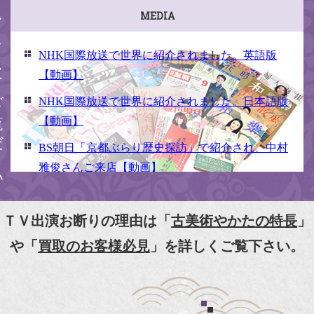
ください
MEDIA
NHK国際放送で世界に紹介されました。英語版
【動画】
NHK国際放送で世界に紹介されました。日本語版
【動画】
BS朝日「京都ぶらり歴史探訪」で紹介され、中村
雅俊さんご来店【動画】
NHK京いちにち「京のええとこ連れてって」取材
【動画】
ＴＶ出演お断りの理由は「
古美術やかたの特長
」
『京都新聞』とKBS京都で鴨東まちなか美術館を
や「
買取のお客様必見
」を詳しくご覧下さい。
紹介頂きました。
『和楽』7月号 樋口可南子さんがお店へ！！
『婦人画報』2012年5月号