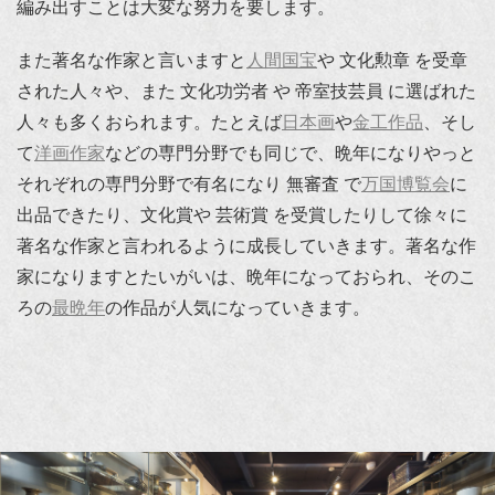
編み出すことは大変な努力を要します。
また著名な作家と言いますと
人間国宝
や 文化勲章 を受章
された人々や、また 文化功労者 や 帝室技芸員 に選ばれた
人々も多くおられます。たとえば
日本画
や
金工作品
、そし
て
洋画作家
などの専門分野でも同じで、晩年になりやっと
それぞれの専門分野で有名になり 無審査 で
万国博覧会
に
出品できたり、文化賞や 芸術賞 を受賞したりして徐々に
著名な作家と言われるように成長していきます。著名な作
家になりますとたいがいは、晩年になっておられ、そのこ
ろの
最晩年
の作品が人気になっていきます。