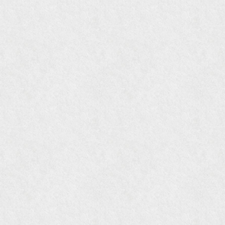
『Hanako WEST』11月号
『ORANGE travel』2006年 SUMMER
『婦人画報』2004年9月号
国際交流サービス協会に2017年6月７日紹介頂き
ました。
『Grazia』6月号
『VISIO ビジオ・モノ』5月号
『Hanako WEST』4月号
『gli』11月号
オレンジページムック『インテリア』No.23
『MORE』12月号
『花時間』7月号