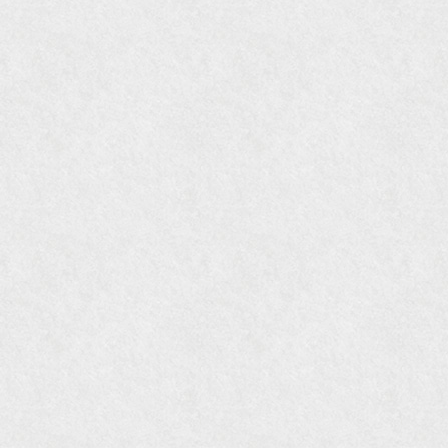
『東京育ちの京都案内』麻生圭子著 文芸春秋刊
『私のアンティーク』