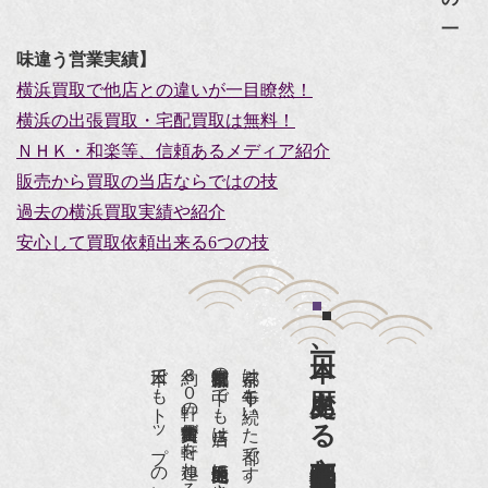
一
味違う営業実績】
横浜買取で他店との違いが一目瞭然！
横浜の出張買取・宅配買取は無料！
ＮＨＫ・和楽等、信頼あるメディア紹介
販売から買取の当店ならではの技
過去の横浜買取実績や紹介
安心して買取依頼出来る6つの技
日本一、歴史ある
日本でもトップの祇園骨董街にある老舗の骨董店です。
約８０軒の古美術骨董商が軒を連ねる、
京都祇園骨董街の中でも当店は、歴史的保全地区に指定されています。
京都は千年も続いた都です。