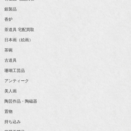
銀製品
香炉
茶道具 宅配買取
日本画（絵画）
茶碗
古道具
珊瑚工芸品
アンティーク
美人画
陶芸作品・陶磁器
置物
持ち込み