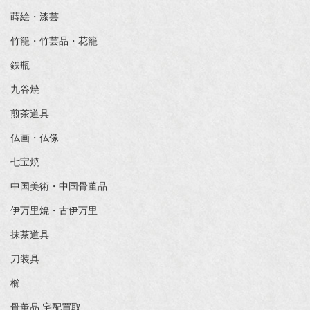
蒔絵・漆芸
竹籠・竹芸品・花籠
鉄瓶
九谷焼
煎茶道具
仏画・仏像
七宝焼
中国美術・中国骨董品
伊万里焼・古伊万里
抹茶道具
刀装具
櫛
骨董品 宅配買取