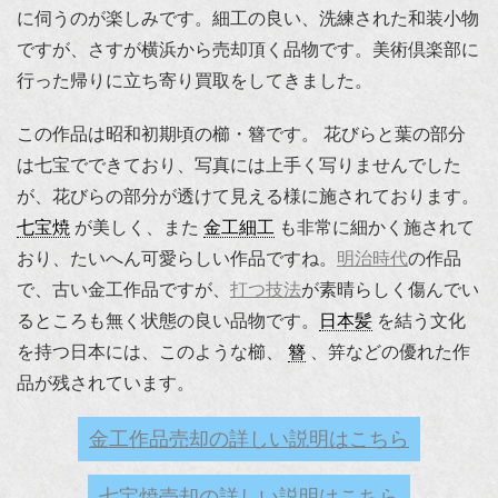
に伺うのが楽しみです。細工の良い、洗練された和装小物
ですが、さすが横浜から売却頂く品物です。美術倶楽部に
行った帰りに立ち寄り買取をしてきました。
この作品は昭和初期頃の櫛・簪です。 花びらと葉の部分
は七宝でできており、写真には上手く写りませんでした
が、花びらの部分が透けて見える様に施されております。
七宝焼
が美しく、また
金工細工
も非常に細かく施されて
おり、たいへん可愛らしい作品ですね。
明治時代
の作品
で、古い金工作品ですが、
打つ技法
が素晴らしく傷んでい
るところも無く状態の良い品物です。
日本髪
を結う文化
を持つ日本には、このような櫛、
簪
、笄などの優れた作
品が残されています。
金工作品売却の詳しい説明はこちら
七宝焼売却の詳しい説明はこちら