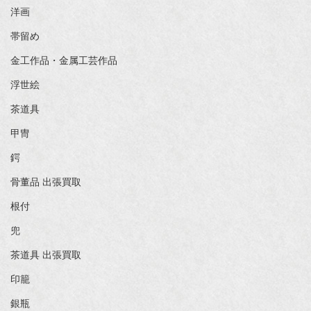
洋画
帯留め
金工作品・金属工芸作品
浮世絵
茶道具
甲冑
鍔
骨董品 出張買取
根付
兜
茶道具 出張買取
印籠
銀瓶