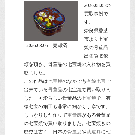
2026.08.05の
買取事例で
す。
奈良県香芝
市より七宝
2026.08.05 売却済
焼の骨董品
出張買取依
頼を頂き、骨董品の七宝焼の入れ物を買
取ました。
この作品は
七宝焼
のなかでも
有線七宝
で
出来ている
骨董品
の七宝焼で買い取りま
した。可愛らしい骨董品の
七宝焼
で、有
線七宝の細工も非常に細かく丁寧です。
しっかりした作りで
重量感
がある骨董品
の七宝焼で買い取りました。七宝焼きの
歴史は古く、日本の
骨董品
や
茶道具
に七