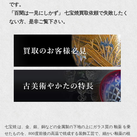
です。
「百聞は一見にしかず」 七宝焼買取依頼で失敗したく
ない方、是非ご覧下さい。
七宝焼 は、金、銀、銅などの金属製の下地の上にガラス質の 釉薬 を乗
せたものを、800度前後の高温で焼成する装飾工芸で、細かい釉薬の植