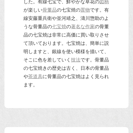
した。有線七宝で、鮮やかな草花の
図柄
が楽しい
骨董品
の七宝焼の
置物
です。有
線安藤重兵衛や並河靖之、濤川惣助のよ
うな骨董品の
七宝焼
の
著名な作家
の骨董
品の七宝焼は非常に高価に買い取りさせ
て頂いております。七宝焼は、簡単に説
明しますと、銀線を使い模様を描いて、
そこに色を差していく
技法
です。骨董品
の七宝焼きの歴史は古く、日本の骨董品
や
茶道具
に骨董品の七宝焼はよく見られ
ます。