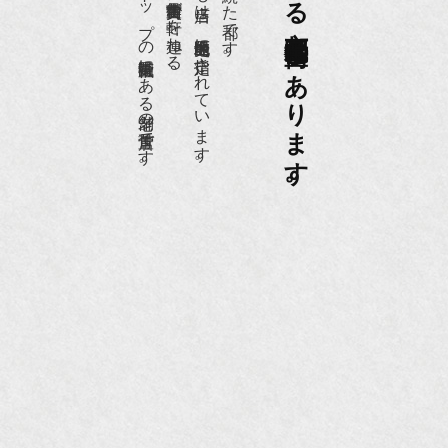
日本でもトップの祇園骨董街にある老舗の骨董店です。
約８０軒の古美術骨董商が軒を連ねる、
京都祇園骨董街の中でも当店は、歴史的保全地区に指定されています。
京都は千年も続いた都です。
京都祇園骨董街にあります。