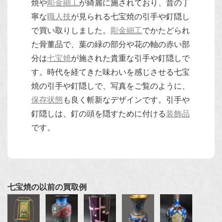
焼や
彫金細工
が綺麗に施されており、昔の丁
寧な
職人技
が見られる七宝焼の引手や釘隠し
で買い取りしました。
彫金細工
でかたどられ
た骨董品で、葉の緑の部分や花の軸の赤い部
分は
七宝焼
が施された貴重な引手や釘隠しで
す。時代を経てきた味わいを感じさせる七宝
焼の引手や釘隠しで、写真をご覧のように、
保存状態
も良く斬新なデザインです。引手や
釘隠しは、釘の頭を隠すために付ける
装飾品
です。
七宝焼の以前の買取例