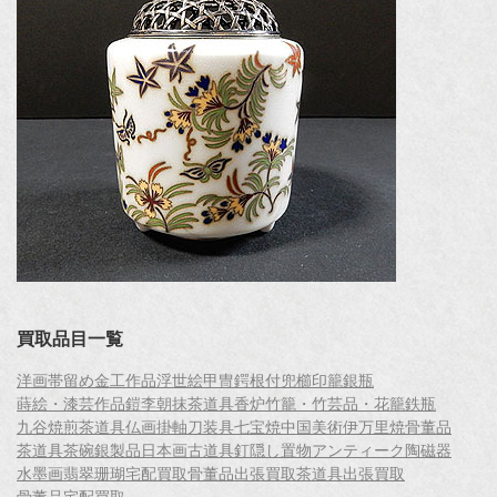
買取品目一覧
洋画
帯留め
金工作品
浮世絵
甲冑
鍔
根付
兜
櫛
印籠
銀瓶
蒔絵・漆芸作品
鎧
李朝
抹茶道具
香炉
竹籠・竹芸品・花籠
鉄瓶
九谷焼
煎茶道具
仏画
掛軸
刀装具
七宝焼
中国美術
伊万里焼
骨董品
茶道具
茶碗
銀製品
日本画
古道具
釘隠し
置物
アンティーク
陶磁器
水墨画
翡翠
珊瑚
宅配買取
骨董品出張買取
茶道具出張買取