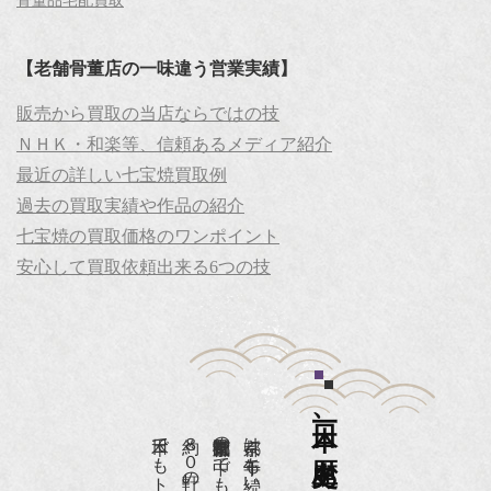
骨董品宅配買取
【老舗骨董店の一味違う営業実績】
販売から買取の当店ならではの技
ＮＨＫ・和楽等、信頼あるメディア紹介
最近の詳しい七宝焼買取例
過去の買取実績や作品の紹介
七宝焼の買取価格のワンポイント
安心して買取依頼出来る6つの技
日本一、歴史ある