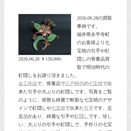
2026.06.28の買取
事例です。
福井県永平寺町
のお客様より七
宝焼の引手や釘
2026.06.28 ￥150,000-
隠しの骨董品買
取で明治時代の
釘隠しをお譲り頂きました。
金工作品
で、骨董品で
江戸時代
の
七宝焼
で出
来た引手や大ぶりの釘隠しです。写真をご覧
のように、状態も綺麗で斬新な七宝焼のデザ
インで釘隠しや
七宝焼
で出来た
引手
です。
重
量感
があり、綺麗な引手や
釘隠し
です。珍し
い、大ぶりの引手や釘隠しで、手作りの七宝