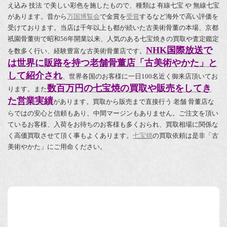
え込み 技法 で美しい彩色を施したもので、種類は 有線七宝 や 無線七宝
があります。昔から
万国博覧会
で金賞を
受賞
するなど海外で高い評価を
受けております。当店は千年以上も都が続いた古美術骨董の本場、京都
祇園骨董街で昭和56年開業以来、人気のある七宝焼きの買取や査定鑑定
NHK国際放送で
を数多く行い、経験豊富な古美術骨董店です。
は世界に販路を持つ老舗骨董店「古美術やかた」と
して紹介され
、世界各国のお客様に一日100名近く御来店頂いてお
数百万円の七宝焼の買取や販売をしてき
ります。また
た営業実績
があります。買取から販売まで直接行う 老舗 骨董店な
らではの安心と信頼もあり、中間マージンもありません。ご注文を頂い
ているお客様、入荷をお待ちのお客様も多くおられ、買取相場に関係な
く高価買取させて頂く事もよくあります。
七宝焼
の買取依頼は是非「古
美術やかた」にご用命ください。