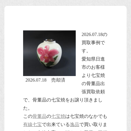
2026.07.18の
買取事例で
す。
愛知県日進
市のお客様
より七宝焼
2026.07.18 売却済
の骨董品出
張買取依頼
で、骨董品の七宝焼をお譲り頂きまし
た。
この
骨董品
の
七宝焼
は七宝焼のなかでも
有線七宝
で出来ている
逸品
で買い取りま