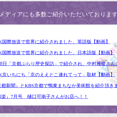
メディアにも多数ご紹介いただいておりま
HK国際放送で世界に紹介されました。英語版【動画】
HK国際放送で世界に紹介されました。日本語版【動画】
S朝日「京都ぶらり歴史探訪」で紹介され、中村雅俊さん
HK京いちにち「京のええとこ連れてって」取材【動画】
京都新聞』とKBS京都で鴨東まちなか美術館を紹介頂き
和楽』7月号 樋口可南子さんがお店へ！！
人画報』2012年5月号