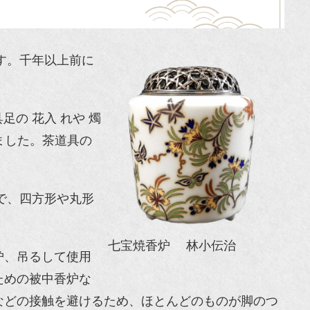
す。千年以上前に
の 花入 れや 燭
ました。茶道具の
で、四方形や丸形
七宝焼香炉 林小伝治
炉、吊るして使用
ための被中香炉な
などの接触を避けるため、ほとんどのものが脚のつ