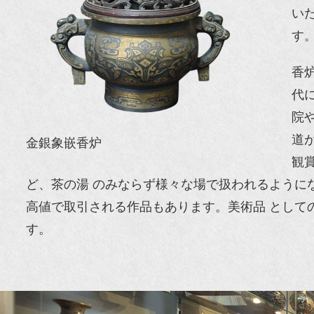
い
す
香
代
院
道
金銀象嵌香炉
観
ど、茶の湯 のみならず様々な場で扱われるように
高値で取引される作品もあります。美術品 として
す。