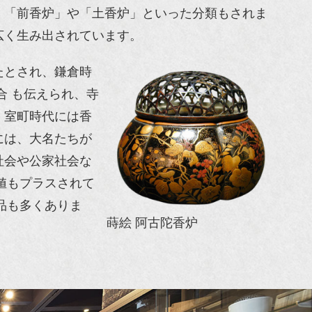
、「前香炉」や「土香炉」といった分類もされま
広く生み出されています。
たとされ、鎌倉時
合 も伝えられ、寺
。室町時代には香
には、大名たちが
社会や公家社会な
値もプラスされて
品も多くありま
蒔絵 阿古陀香炉