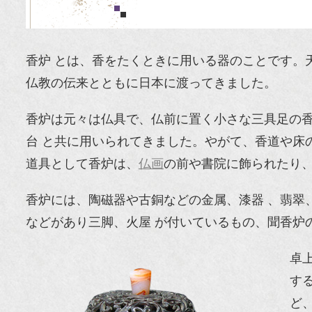
香炉 とは、香をたくときに用いる器のことです。
仏教の伝来とともに日本に渡ってきました。
香炉は元々は仏具で、仏前に置く小さな三具足の香
台 と共に用いられてきました。やがて、香道や床の
道具として香炉は、
仏画
の前や書院に飾られたり
香炉には、陶磁器や古銅などの金属、漆器 、翡翠
などがあり三脚、火屋 が付いているもの、聞香炉
卓
す
ど