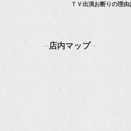
『
ＴＶ出演お断りの理由
N
N
『
店内マップ
『H
『F
『m
20
『H
『
『