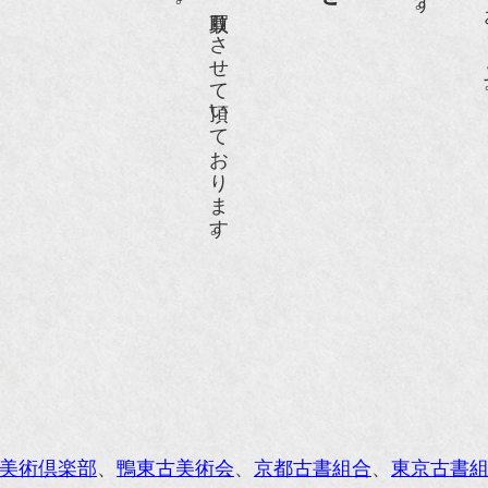
anako WEST』11月号
RANGE travel』2006年 SUMMER
人画報』2004年9月号
際交流サービス協会に2017年6月７日紹介頂きました。
razia』6月号
ISIO ビジオ・モノ』5月号
anako WEST』4月号
li』11月号
レンジページムック『インテリア』No.23
ORE』12月号
美術倶楽部
、
鴨東古美術会
、
京都古書組合
、
東京古書
花時間』7月号