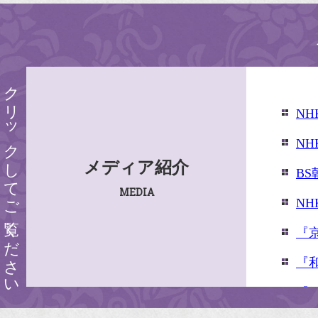
クリックしてご覧ください
N
N
メディア紹介
B
MEDIA
N
『
『
『婦