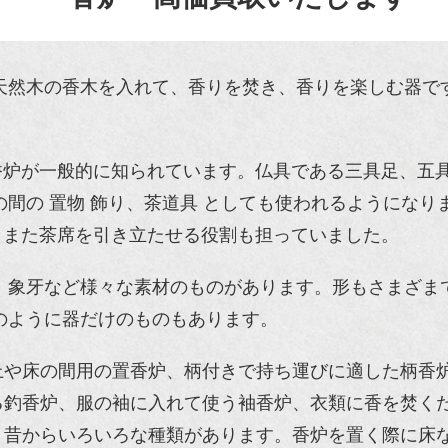
天然木の香木を入れて、香りを焚き、香りを楽しむ器で
炉が一般的に知られています。仏具である三具足、五具足
間の 置物 飾り、茶道具 としても使われるようになり
、また茶席を引き立たせる役割も担っていました。
、象牙など様々な素材のものがあります。形もさまざま
のように器だけのものもあります。
上や床の間用の置香炉、柄付きで持ち運びに適した柄香
る釣香炉、服の袖に入れて使う袖香炉、衣類に香を焚く
、昔からいろいろな種類があります。香炉を置く際に床