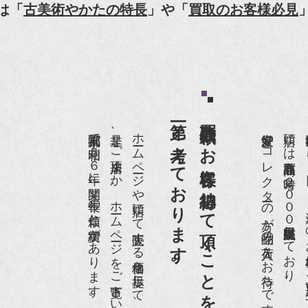
樋口可南子の古寺散歩』（5月17日発行）
は「
古美術やかたの特長
」や「
買取のお客様必見
HK「趣味Do楽」とよた真帆さんご来店！【動画】
HK『美の壺』（4月24日放送）
和楽』10月号
第一と考えております。
買取依頼のお客様に納得して頂くことを
anako 京都案内』
京都祇園で昭和５６年に開業、長年の信頼と実績があります。
是非、ご来店頂くか、ホームページをご覧下さい。
ホームページや店頭にて販売する価格を提示して、買取りさせて頂いております。
愛好家やコレクターの方が品物の入荷をお待ちです。
店頭には買取商品を常時２０００点以上展示販売しており、
世界各国から１
IGARO japon』12月号
r partner』2011年2月号
09年11月 『週刊現代』2009年11月28日号
anako WEST』4月号
骨董古美術の愉しみ方』（4月16日発行）
近代盆栽』9月号