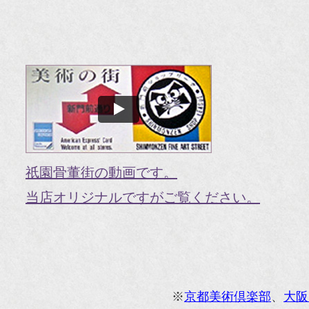
『H
『O
『婦
国
『G
『V
祇園骨董街の動画です。
『H
当店オリジナルですがご覧ください。
『g
オ
『M
※
京都美術倶楽部
、
大阪
『