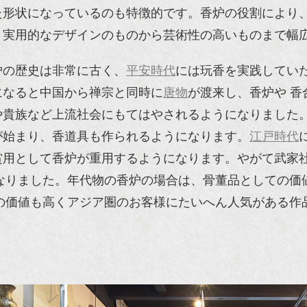
た形状になっているのも特徴的です。香炉の役割により
。実用的なデザインのものから芸術性の高いものまで幅
炉の歴史は非常に古く、
平安時代
には玩香を実践してい
になると中国から禅宗と同時に
唐物
が渡来し、香炉や 香
や貴族など上流社会にもてはやされるようになりました
が始まり、香道具も作られるようになります。
江戸時代
賞用として香炉が重用するようになります。やがて武家
なりました。年代物の香炉の場合は、骨董品としての価
の価値も高くアジア圏のお客様にたいへん人気がある作