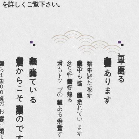
」を詳しくご覧下さい。
老舗骨董店だからこそ高価買取出来るのです。
京都祇園で小売販売している
京都祇園骨董街にあります。
日本一、歴史ある
日１００名近くのお客様がご来店頂いております。
日本でもトップの祇園骨董街にある老舗の骨董店です。
約８０軒の古美術骨董商が軒を連ねる、
京都祇園骨董街の中でも当店は、歴史的保全地区に指定されています。
京都は千年も続いた都です。