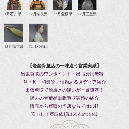
1月石川県
12月奈良県
12月愛媛県
12月三重県
12月福井県
12月和歌山
【老舗骨董店の一味違う営業実績】
出張買取のワンポイント・出張費用無料！
ＮＨＫ・和楽等、信頼あるメディア紹介
出張買取で他店との違いが一目瞭然！
過去の骨董品出張買取実績の紹介
販売から買取の当店ならではの技
安心して買取依頼出来る6つの技