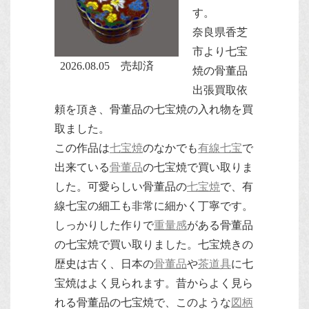
す。
奈良県香芝
市より七宝
2026.08.05 売却済
焼の骨董品
出張買取依
頼を頂き、骨董品の七宝焼の入れ物を買
取ました。
この作品は
七宝焼
のなかでも
有線七宝
で
出来ている
骨董品
の七宝焼で買い取りま
した。可愛らしい骨董品の
七宝焼
で、有
線七宝の細工も非常に細かく丁寧です。
しっかりした作りで
重量感
がある骨董品
の七宝焼で買い取りました。七宝焼きの
歴史は古く、日本の
骨董品
や
茶道具
に七
宝焼はよく見られます。昔からよく見ら
れる骨董品の七宝焼で、このような
図柄