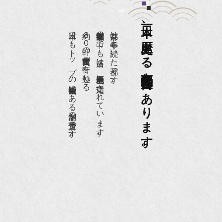
日本一、歴史ある
日本でもトップの祇園骨董街にある老舗の骨董店です。
約８０軒の古美術骨董商が軒を連ねる、
京都祇園骨董街の中でも当店は、歴史的保全地区に指定されています。
京都は千年も続いた都です。
京都祇園骨董街にあります。