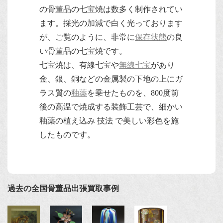
の骨董品の七宝焼は数多く制作されてい
ます。採光の加減で白く光っております
が、ご覧のように、非常に
保存状態
の良
い骨董品の七宝焼です。
七宝焼は、有線七宝や
無線七宝
があり
金、銀、銅などの金属製の下地の上にガ
ラス質の
釉薬
を乗せたものを、800度前
後の高温で焼成する装飾工芸で、細かい
釉薬の植え込み 技法 で美しい彩色を施
したものです。
過去の全国骨董品出張買取事例