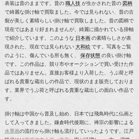
表装は昔のままです。昔の
職人技
が生かされた昔の
図柄
で綺麗な掛け軸で買取ました。今では見られない、昔の古
裂が美しく素晴らしい掛け軸で買取しました。昔の図柄で
現在ではあまり好まれませんが、綺麗に描かれている掛軸
で紹介しています。このような
日本画
の素晴らしさが表
現された、現在では見られない
大和絵
です。写真をご覧
のように、傷んでいる所も無く、
保存状態
の良い掛け軸
です。この作品は、競り市やオークションで買い受けた作
品ではありません。直接お客様より入荷した、うぶ荷と呼
ばれる貴重な蔵出しの作品で、現状のまま販売しておりま
す。業界でうぶ荷と呼ばれる貴重な蔵出しの面白い作品で
す。
掛け軸は中国から普及し始め、日本では飛鳥時代に仏画と
して入ってきました。鎌倉時代後期に、禅宗の影響による
水墨画
の流行から掛け軸も流行していったようです。江戸