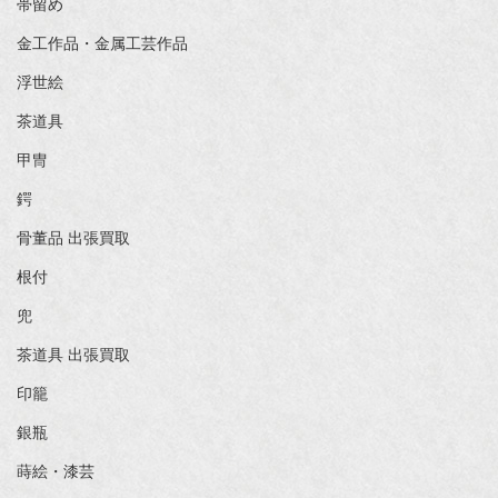
帯留め
金工作品・金属工芸作品
浮世絵
茶道具
甲冑
鍔
骨董品 出張買取
根付
兜
茶道具 出張買取
印籠
銀瓶
蒔絵・漆芸