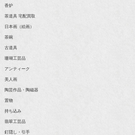
香炉
茶道具 宅配買取
日本画（絵画）
茶碗
古道具
珊瑚工芸品
アンティーク
美人画
陶芸作品・陶磁器
置物
持ち込み
翡翠工芸品
釘隠し・引手