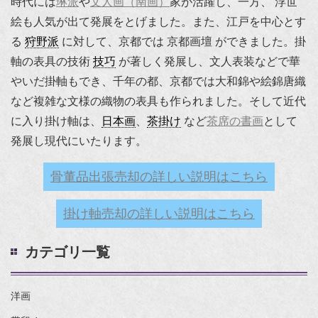
時代には
琳派
や
文人画（南画）
家が活躍し、一方、 浮世
絵も人気が出て発展をとげました。また、江戸を中心とす
る
狩野派
に対して、京都では 京都画壇 ができました。掛
軸の表具の技術
技巧
が著しく発展し、文人表装などで華
やいだ掛軸もでき、千年の都、京都では大和錦や絵錦唐織
など複雑な文様の織物の表具も作られました。そして近代
に入り掛け軸は、
日本画
、
茶掛け
など
茶席の書画
として
発展し現代にいたります。
骨董品出張売却の詳しい説明はこちら
掛け軸売却の詳しい説明はこちら
カテゴリ一覧
洋画