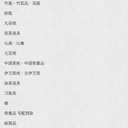
竹籠・竹芸品・花籠
鉄瓶
九谷焼
煎茶道具
仏画・仏像
七宝焼
中国美術・中国骨董品
伊万里焼・古伊万里
抹茶道具
刀装具
櫛
骨董品 宅配買取
銀製品