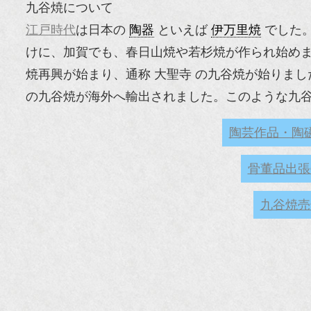
九谷焼について
江戸時代
は日本の
陶器
といえば
伊万里焼
でした
けに、加賀でも、春日山焼や若杉焼が作られ始め
焼再興が始まり、通称 大聖寺 の九谷焼が始りまし
の九谷焼が海外へ輸出されました。このような九
陶芸作品・陶
骨董品出張
九谷焼売