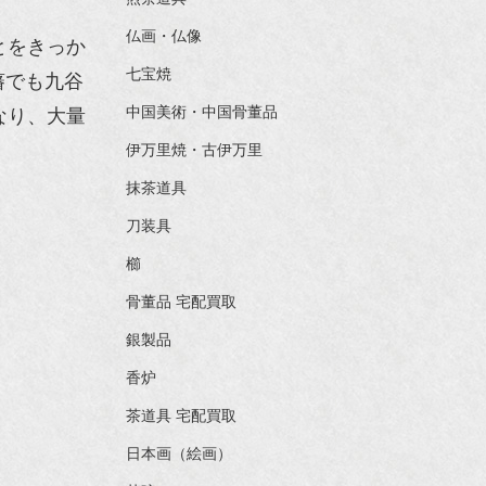
仏画・仏像
とをきっか
七宝焼
藩でも九谷
中国美術・中国骨董品
なり、大量
伊万里焼・古伊万里
抹茶道具
刀装具
櫛
骨董品 宅配買取
銀製品
香炉
茶道具 宅配買取
日本画（絵画）