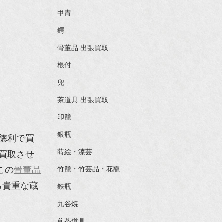
甲冑
鍔
骨董品 出張買取
根付
兜
茶道具 出張買取
印籠
銀瓶
徳利で買
蒔絵・漆芸
買取させ
この
骨董品
竹籠・竹芸品・花籠
る貴重な蔵
鉄瓶
九谷焼
煎茶道具