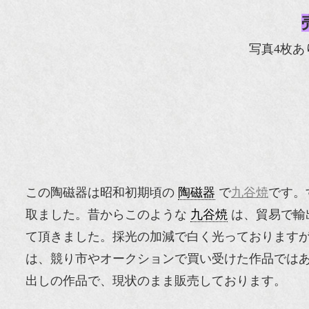
写真4枚あ
この陶磁器は昭和初期頃の
陶磁器
で
九谷焼
です。
取ました。昔からこのような
九谷焼
は、貿易で輸
て頂きました。採光の加減で白く光っております
は、競り市やオークションで買い受けた作品では
出しの作品で、現状のまま販売しております。