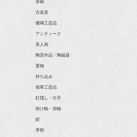
茶碗
古道具
珊瑚工芸品
アンティーク
美人画
陶芸作品・陶磁器
置物
持ち込み
翡翠工芸品
釘隠し・引手
掛け軸・掛軸
鎧
李朝