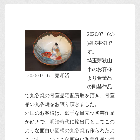
2026.07.16の
買取事例で
す。
埼玉県狭山
市のお客様
2026.07.16 売却済
より骨董品
の陶芸作品
で九谷焼の骨董品宅配買取を頂き、骨董
品の九谷焼をお譲り頂きました。
外国のお客様は、派手な目立つ陶芸作品
が好きで、
明治時代
に輸出用としてこの
ような面白い
図柄
の
九谷焼
も作られたよ
うです。このような面白い陶芸作品の
骨