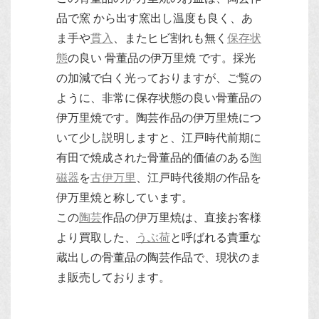
品で窯 から出す窯出し温度も良く、あ
ま手や
貫入
、またヒビ割れも無く
保存状
態
の良い 骨董品の伊万里焼 です。採光
の加減で白く光っておりますが、ご覧の
ように、非常に保存状態の良い骨董品の
伊万里焼です。陶芸作品の伊万里焼につ
いて少し説明しますと、江戸時代前期に
有田で焼成された骨董品的価値のある
陶
磁器
を
古伊万里
、江戸時代後期の作品を
伊万里焼と称しています。
この
陶芸
作品の伊万里焼は、直接お客様
より買取した、
うぶ荷
と呼ばれる貴重な
蔵出しの骨董品の陶芸作品で、現状のま
ま販売しております。