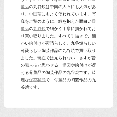
董品
の九谷焼は中国の人々にも人気があ
り、
中国茶
にもよく使われています。写
真をご覧のように、鯛を抱えた面白い
骨
董品
の
九谷焼
で細かく丁寧に描かれてお
り買い取りました。すべて手描きで、細
かい
絵付
けが素晴らしく、九谷焼らしい
可愛らしい陶芸作品の九谷焼で買い取り
ました。現在では見られない、さすが昔
の
職人技
と思わせる、
構図
や絵付けが冴
える骨董品の陶芸作品の九谷焼です。綺
麗な
保存状態
で、骨董品の陶芸作品の九
谷焼です。