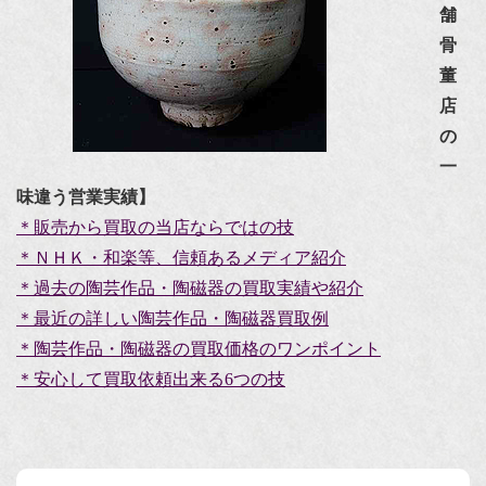
舗
骨
董
店
の
一
味違う営業実績】
＊販売から買取の当店ならではの技
＊ＮＨＫ・和楽等、信頼あるメディア紹介
＊過去の陶芸作品・陶磁器の買取実績や紹介
＊最近の詳しい陶芸作品・陶磁器買取例
＊陶芸作品・陶磁器の買取価格のワンポイント
＊安心して買取依頼出来る6つの技