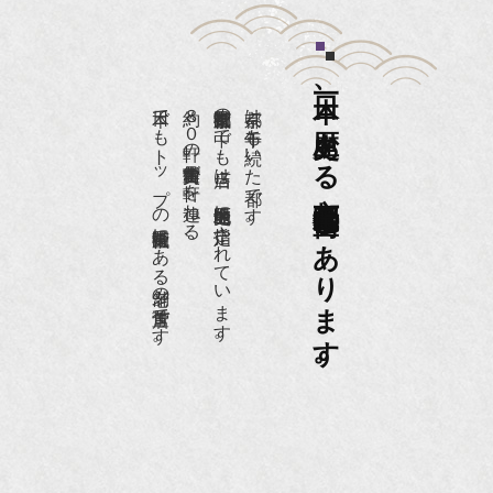
日本一、歴史ある
日本でもトップの祇園骨董街にある老舗の骨董店です。
約８０軒の古美術骨董商が軒を連ねる、
京都祇園骨董街の中でも当店は、歴史的保全地区に指定されています。
京都は千年も続いた都です。
京都祇園骨董街にあります。