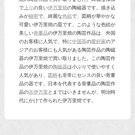
で
上り
の良い
伊万里焼
の陶磁器です。描き込
みが
細密
で、綺麗な
色絵
で、図柄が華やかな
可愛い伊万里焼の皿です。このような色絵が
美しい
骨董品
の伊万里焼の陶芸作品は、外国
のお客様に人気で、特に
中国茶
の
愛好家
のア
ジアのお客様にも人気がある陶芸作品の陶磁
器の伊万里焼で買い取りました。この陶芸作
品の伊万里焼の
陶磁器
は小ぶりで使いやすく
人気があり、
図柄
も非常にセンスの良い骨董
品の器です。日本を代表する骨董品の陶芸作
品の
古伊万里
とまではいきませんが、明治時
代にかけて作られた伊万里焼です。