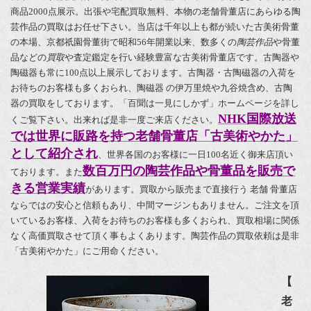
商品2000点展示。出張や宅配買取無料、本物の老舗骨董店にあらゆる陶
芸作品の買取はお任せ下さい。当店は千年以上も都が続いた古美術骨董
の本場、京都祇園骨董街で昭和56年開業以来、数多くの
陶芸作品
や骨董
品などの
買取
や査定鑑定を行い経験豊富な古美術骨董店です。古陶器や
陶磁器も常に100点以上展示しております。古陶器・古陶磁器の入荷を
お待ちのお客様も多くおられ、陶磁器 の伊万里焼や九谷焼含め、古陶
器の買取をしております。「百聞は一見にしかず」ホームページを詳し
NHK国際放送
くご覧下さい。出来れば是非一度ご来店ください。
では世界に販路を持つ老舗骨董店「古美術やかた」
として紹介され
、世界各国のお客様に一日100名近く御来店頂い
数百万円の陶芸作品や骨董品を販売で
ております。また
きる営業実績
があります。買取から販売まで直接行う 老舗 骨董店
ならではの安心と信頼もあり、中間マージンもありません。ご注文を頂
いているお客様、入荷をお待ちのお客様も多くおられ、買取相場に関係
なく高価買取させて頂く事もよくあります。陶芸作品の買取依頼は是非
「古美術やかた」にご用命ください。
【
老