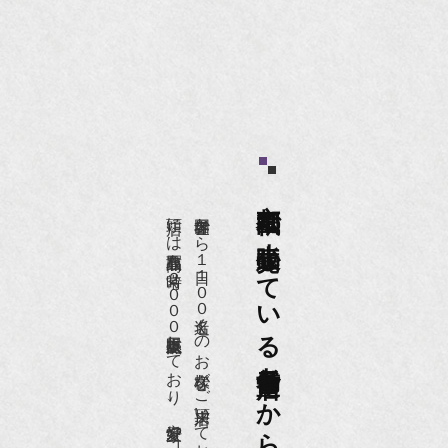
京都祇園で小売販売している
店頭には買取商品を常時２０００点以上展示販売しており、
世界各国から１日１００名近くのお客様がご来店頂いております。