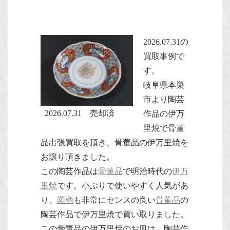
2026.07.31の
買取事例で
す。
岐阜県本巣
市より陶芸
2026.07.31 売却済
作品の伊万
里焼で骨董
品出張買取を頂き、骨董品の伊万里焼を
お譲り頂きました。
この陶芸作品は
骨董品
で明治時代の
伊万
里焼
です。小ぶりで使いやすく人気があ
り、
図柄
も非常にセンスの良い
骨董品
の
陶芸作品で伊万里焼で買い取りました。
この骨董品の伊万里焼のお皿は、陶芸作