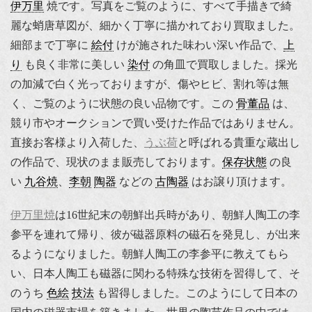
伊万里
焼です。写真をご覧のように、すべて手描きで綺
麗な蛸唐草図が、細かく丁寧に描かれており買取ました。
細部まで丁寧に
絵付
けが施された味わい深い作品で、
上
り
も良く非常に美しい
染付
の角皿で買取しました。採光
の加減で白く光っておりますが、傷やヒビ、割れ等は無
く、ご覧のように状態の良い品物です。この
骨董品
は、
競り市やオークションで買い受けた作品ではありません。
直接お客様より入荷した、
うぶ荷
と呼ばれる貴重な蔵出し
の作品で、現状のまま販売しております。
保存状態
の良
い
九谷焼
、
李朝
陶器
などの
古陶器
はお譲り頂けます。
伊万里焼
は16世紀末の朝鮮出兵時があり、朝鮮人陶工の李
参平を連れて帰り、彼が磁器原料の磁石を発見し、が出来
るようになりました。朝鮮人陶工の李参平に教えてもら
い、日本人陶工も磁器に関わる特殊な技術を習得して、そ
のうち
色絵
技法
も習得しました。このようにして日本の