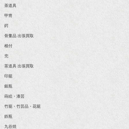
茶道具
甲冑
鍔
骨董品 出張買取
根付
兜
茶道具 出張買取
印籠
銀瓶
蒔絵・漆芸
竹籠・竹芸品・花籠
鉄瓶
九谷焼