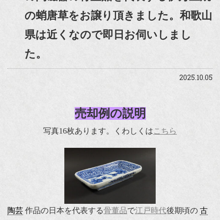
の蛸唐草をお譲り頂きました。和歌山
県は近くなので即日お伺いしまし
た。
2025.10.05
売却例の説明
写真16枚あります。くわしくは
こちら
陶芸
作品の日本を代表する
骨董品
で
江戸時代
後期頃の
古