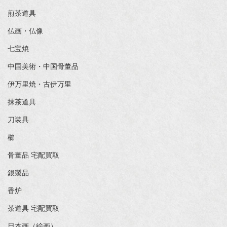
煎茶道具
仏画・仏像
七宝焼
中国美術・中国骨董品
伊万里焼・古伊万里
抹茶道具
刀装具
櫛
骨董品 宅配買取
銀製品
香炉
茶道具 宅配買取
日本画（絵画）