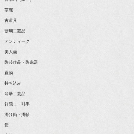
茶碗
古道具
珊瑚工芸品
アンティーク
美人画
陶芸作品・陶磁器
置物
持ち込み
翡翠工芸品
釘隠し・引手
掛け軸・掛軸
鎧