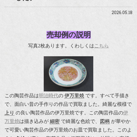
2026.05.18
売却例の説明
写真2枚あります。くわしくは
こちら
この陶芸作品は
明治時代
の
伊万里焼
です。すべて手描き
で、面白い昔の手作りの作品で買取ました。綺麗な模様で
上り
の良い陶芸作品の伊万里焼です。この陶芸作品の
伊
万里焼
は描き込みが
細密
で綺麗な色絵で、
図柄
が華やか
で可愛い陶芸作品の伊万里焼のお皿で買取ました。このよ