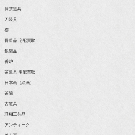
抹茶道具
刀装具
櫛
骨董品 宅配買取
銀製品
香炉
茶道具 宅配買取
日本画（絵画）
茶碗
古道具
珊瑚工芸品
アンティーク