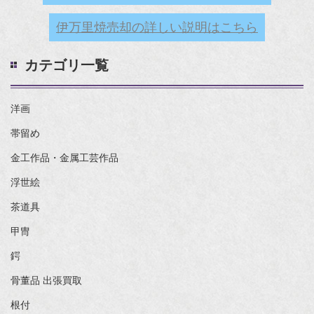
伊万里焼売却の詳しい説明はこちら
カテゴリ一覧
洋画
帯留め
金工作品・金属工芸作品
浮世絵
茶道具
甲冑
鍔
骨董品 出張買取
根付