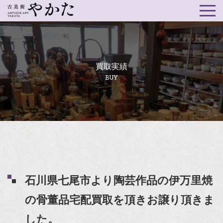
買取実績
BUY
石川県七尾市より陶芸作品の伊万里焼
の骨董品宅配買取を頂きお譲り頂きま
した。