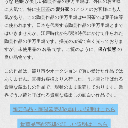
うな
色絵
が美しい陶芸作品の伊万里焼は、外国のお客様
に人気で、特に
中国茶
の
愛好家
のアジアのお客様にも人
気があり、この陶芸作品の伊万里焼は中国茶では菓子鉢等
に使われます。日本を代表する陶芸作品の伊万里焼とまで
はいきませんが、江戸時代から明治時代にかけて作られた
陶芸作品の伊万里焼です。採光の加減で白く光っておりま
すが、未使用品の
名品
です。ご覧のように、
保存状態
の
良い品物です。
この作品は、競り市やオークションで買い受けた作品では
ありません。直接お客様より入荷した、
うぶ荷
と呼ばれる
貴重な蔵出しの作品で、現状のまま販売しております。業
界でうぶ荷と呼ばれる貴重な蔵出しの面白い作品です。
陶芸作品・陶磁器売却の詳しい説明はこちら
骨董品宅配売却の詳しい説明はこちら