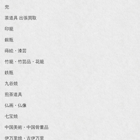
兜
茶道具 出張買取
印籠
銀瓶
蒔絵・漆芸
竹籠・竹芸品・花籠
鉄瓶
九谷焼
煎茶道具
仏画・仏像
七宝焼
中国美術・中国骨董品
伊万里焼・古伊万里