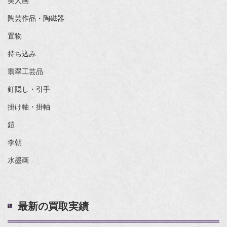
美人画
陶芸作品・陶磁器
置物
持ち込み
翡翠工芸品
釘隠し・引手
掛け軸・掛軸
鎧
李朝
水墨画
最新の買取実績