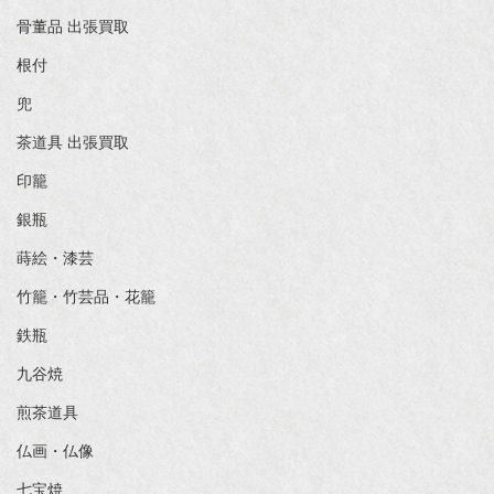
骨董品 出張買取
根付
兜
茶道具 出張買取
印籠
銀瓶
蒔絵・漆芸
竹籠・竹芸品・花籠
鉄瓶
九谷焼
煎茶道具
仏画・仏像
七宝焼