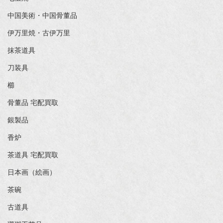
中国美術・中国骨董品
伊万里焼・古伊万里
抹茶道具
刀装具
櫛
骨董品 宅配買取
銀製品
香炉
茶道具 宅配買取
日本画（絵画）
茶碗
古道具