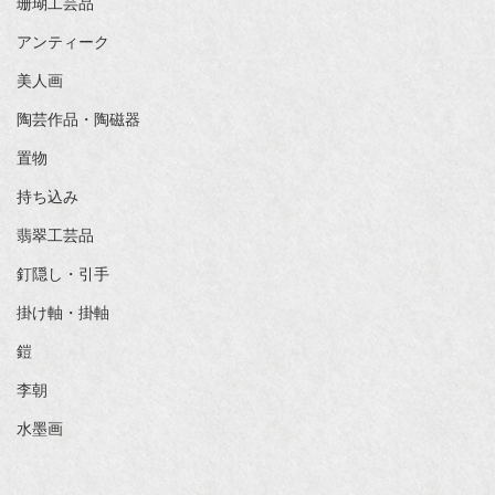
珊瑚工芸品
アンティーク
美人画
陶芸作品・陶磁器
置物
持ち込み
翡翠工芸品
釘隠し・引手
掛け軸・掛軸
鎧
李朝
水墨画