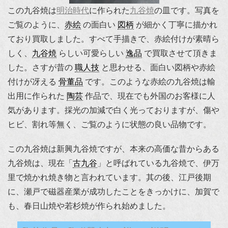
この九谷焼は
明治時代
に作られた
九谷焼
の皿です。写真を
ご覧のように、
赤絵
の面白い
図柄
が細かく丁寧に描かれ
ており買取しました。すべて手描きで、赤絵付けが素晴ら
しく、
九谷焼
らしい可愛らしい
逸品
で買取させて頂きま
した。さすが昔の
職人技
と思わせる、面白い図柄や赤絵
付けが冴える
骨董品
です。このような赤絵の九谷焼は輸
出用に作られた
陶芸
作品で、現在でも外国のお客様に人
気があります。採光の加減で白く光っておりますが、傷や
ヒビ、割れ等無く、ご覧のように状態の良い品物です。
この九谷焼は新興九谷焼ですが、本来の高価な昔からある
九谷焼は、現在「
古九谷
」と呼ばれている九谷焼で、伊万
里で焼かれ焼き物と言われています。其の後、江戸後期
に、瀬戸で磁器産業が成功したことをきっかけに、加賀で
も、春日山焼や若杉焼が作られ始めました。