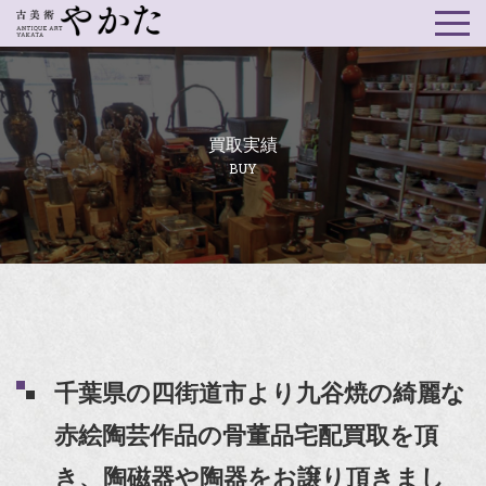
買取実績
BUY
千葉県の四街道市より九谷焼の綺麗な
赤絵陶芸作品の骨董品宅配買取を頂
き、陶磁器や陶器をお譲り頂きまし